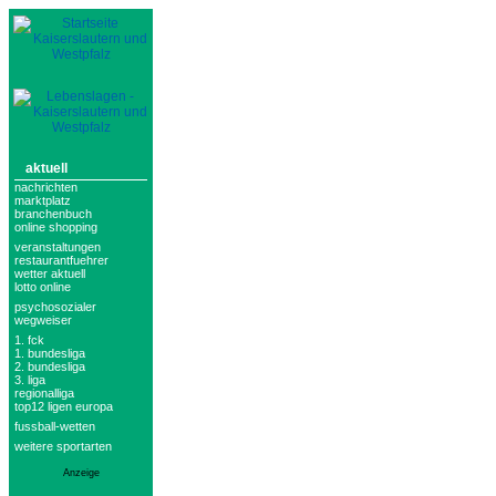
aktuell
nachrichten
marktplatz
branchenbuch
online shopping
veranstaltungen
restaurantfuehrer
wetter aktuell
lotto online
psychosozialer
wegweiser
1. fck
1. bundesliga
2. bundesliga
3. liga
regionalliga
top12 ligen europa
fussball-wetten
weitere sportarten
Anzeige