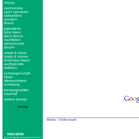
umzug
sportvereine
sport sportarten
radwandern
wandern
fitness
jugendliche
feste feiern
disco discos
nachtleben
partnersuche
tanzen
urlaub & reisen
hotels & zimmer
ferienhaus fewos
ausflugsziele
wellness
schwangerschaft
heirat
alleinerziehend
scheidung
beratungsstellen
trauerfall
weitere themen
Anzeige
Märkte
/
Stellenmarkt
interaktiv