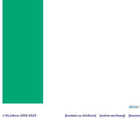
diese 
© KLinform 2002-2023
[
kontakt zu klinform
] [
online-werbung
] [
busine