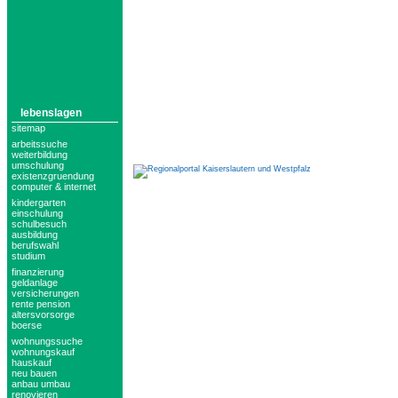
lebenslagen
sitemap
arbeitssuche
weiterbildung
umschulung
existenzgruendung
computer & internet
kindergarten
einschulung
schulbesuch
ausbildung
berufswahl
studium
finanzierung
geldanlage
versicherungen
rente pension
altersvorsorge
boerse
wohnungssuche
wohnungskauf
hauskauf
neu bauen
anbau umbau
renovieren