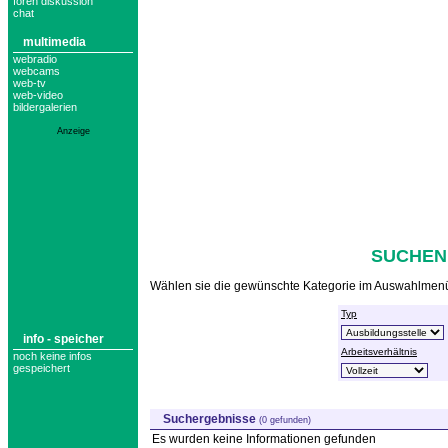
foren diskussion
chat
multimedia
webradio
webcams
web-tv
web-video
bildergalerien
Anzeige
SUCHEN
Wählen sie die gewünschte Kategorie im Auswahlmenü 
Typ
info - speicher
Arbeitsverhältnis
noch keine infos
gespeichert
Suchergebnisse
(0 gefunden)
Es wurden keine Informationen gefunden