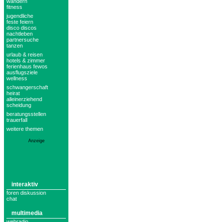
wandern
fitness
jugendliche
feste feiern
disco discos
nachtleben
partnersuche
tanzen
urlaub & reisen
hotels & zimmer
ferienhaus fewos
ausflugsziele
wellness
schwangerschaft
heirat
alleinerziehend
scheidung
beratungsstellen
trauerfall
weitere themen
Anzeige
interaktiv
foren diskussion
chat
multimedia
webradio