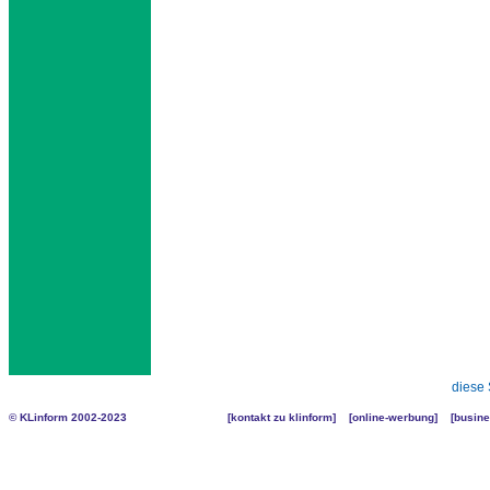
diese 
© KLinform 2002-2023
[
kontakt zu klinform
] [
online-werbung
] [
busine