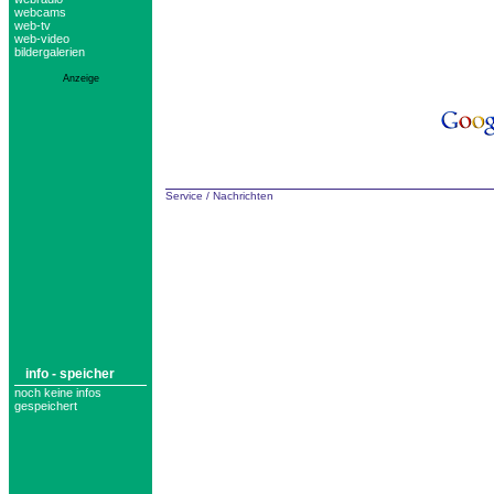
webcams
web-tv
web-video
bildergalerien
Anzeige
Service
/
Nachrichten
info - speicher
noch keine infos
gespeichert