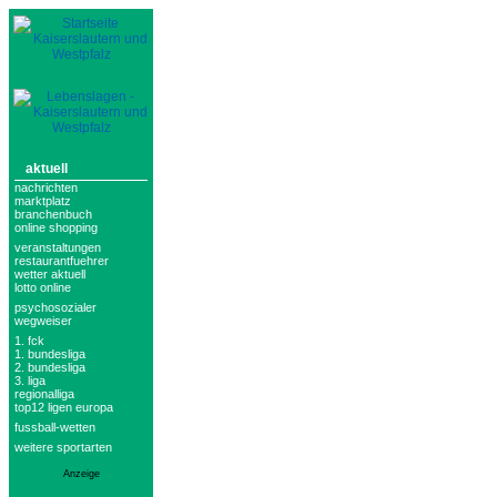
aktuell
nachrichten
marktplatz
branchenbuch
online shopping
veranstaltungen
restaurantfuehrer
wetter aktuell
lotto online
psychosozialer
wegweiser
1. fck
1. bundesliga
2. bundesliga
3. liga
regionalliga
top12 ligen europa
fussball-wetten
weitere sportarten
Anzeige