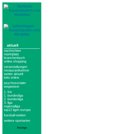
aktuell
nachrichten
marktplatz
branchenbuch
online shopping
veranstaltungen
restaurantfuehrer
wetter aktuell
lotto online
psychosozialer
wegweiser
1. fck
1. bundesliga
2. bundesliga
3. liga
regionalliga
top12 ligen europa
fussball-wetten
weitere sportarten
Anzeige