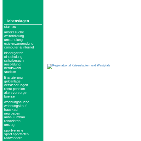
lebenslagen
sitemap
arbeitssuche
weiterbildung
umschulung
existenzgruendung
computer & internet
kindergarten
einschulung
schulbesuch
ausbildung
berufswahl
studium
finanzierung
geldanlage
versicherungen
rente pension
altersvorsorge
boerse
wohnungssuche
wohnungskauf
hauskauf
neu bauen
anbau umbau
renovieren
umzug
sportvereine
sport sportarten
radwandern