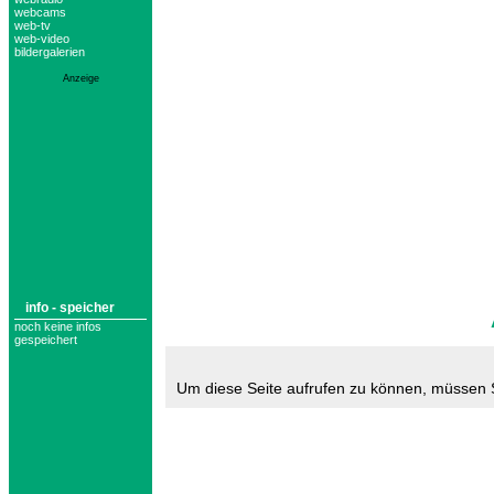
webcams
web-tv
web-video
bildergalerien
Anzeige
info - speicher
noch keine infos
gespeichert
Um diese Seite aufrufen zu können, müssen 