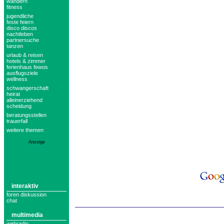
wandern
fitness
jugendliche
feste feiern
disco discos
nachtleben
partnersuche
tanzen
urlaub & reisen
hotels & zimmer
ferienhaus fewos
ausflugsziele
wellness
schwangerschaft
heirat
alleinerziehend
scheidung
beratungsstellen
trauerfall
weitere themen
Anzeige
interaktiv
foren diskussion
chat
multimedia
webradio