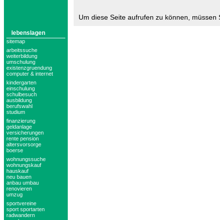
Um diese Seite aufrufen zu können, müssen 
lebenslagen
sitemap
arbeitssuche
weiterbildung
umschulung
existenzgruendung
computer & internet
kindergarten
einschulung
schulbesuch
ausbildung
berufswahl
studium
finanzierung
geldanlage
versicherungen
rente pension
altersvorsorge
boerse
wohnungssuche
wohnungskauf
hauskauf
neu bauen
anbau umbau
renovieren
umzug
sportvereine
sport sportarten
radwandern