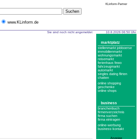
KLinform-Partner
www.KLinform.de
Sie sind noch nicht angemeldet
10.8.2026 06:50 Uhr
marktplatz
stellenmarkt jobboerse
immobilienmarkt
wohnungsmarkt
reisemarkt
ferienhaus fewo
fahrzeugmarkt
automarkt
singles dating flirten
chatten
online shopping
geschenke
online shops
business
branchenbuch
firmenverzeichnis
firma suchen
firma eintragen
online-werbung
business-kontakt
Anzeige