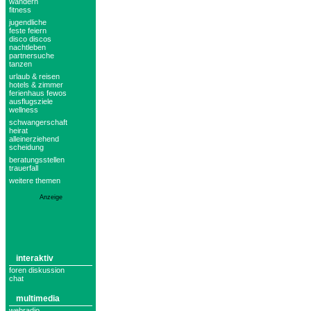
wandern
fitness
jugendliche
feste feiern
disco discos
nachtleben
partnersuche
tanzen
urlaub & reisen
hotels & zimmer
ferienhaus fewos
ausflugsziele
wellness
schwangerschaft
heirat
alleinerziehend
scheidung
beratungsstellen
trauerfall
weitere themen
Anzeige
interaktiv
foren diskussion
chat
multimedia
webradio