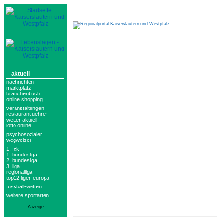
aktuell
nachrichten
marktplatz
branchenbuch
online shopping
veranstaltungen
restaurantfuehrer
wetter aktuell
lotto online
psychosozialer
wegweiser
1. fck
1. bundesliga
2. bundesliga
3. liga
regionalliga
top12 ligen europa
fussball-wetten
weitere sportarten
Anzeige