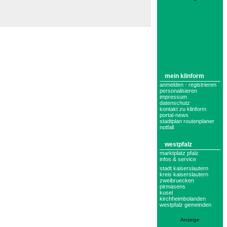
mein klinform
anmelden - registrieren
personalisieren
impressum
datenschutz
kontakt zu klinform
portal-news
stadtplan routenplaner
notfall
westpfalz
marktplatz pfalz
infos & service
stadt kaiserslautern
kreis kaiserslautern
zweibruecken
pirmasens
kusel
kirchheimbolanden
westpfalz gemeinden
Anzeige