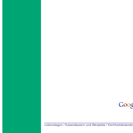
Lebenslagen
/
Kaiserslautern und Westpfalz
/
Kirchheimbolande