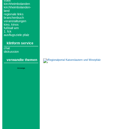
stadt
kirchheimbolanden
kirchheimbolanden-
land
regionale links
branchenbuch
veranstaltungen
kino, kinos
fußball wm
1. fck
ausflugsziele pfalz
klinform service
chat
diskussion
verwandte themen
Anzeige