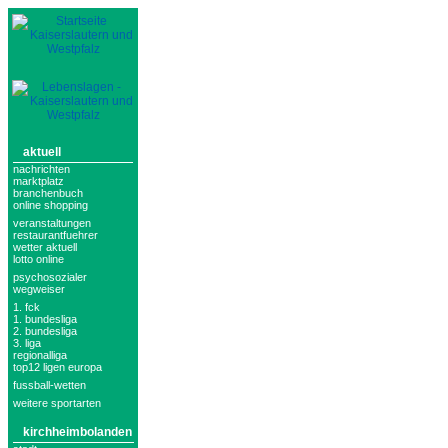
aktuell
nachrichten
marktplatz
branchenbuch
online shopping
veranstaltungen
restaurantfuehrer
wetter aktuell
lotto online
psychosozialer
wegweiser
1. fck
1. bundesliga
2. bundesliga
3. liga
regionalliga
top12 ligen europa
fussball-wetten
weitere sportarten
kirchheimbolanden