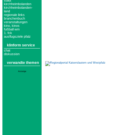
stadt
kirchheimbolanden
kirchheimbolanden-
land
regionale links
branchenbuch
veranstaltungen
kino, kinos
fußball wm
1. fck
ausflugsziele pfalz
klinform service
chat
diskussion
verwandte themen
Anzeige