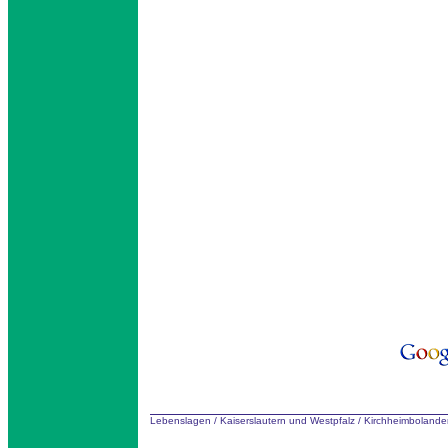
Lebenslagen
/
Kaiserslautern und Westpfalz
/
Kirchheimbolande