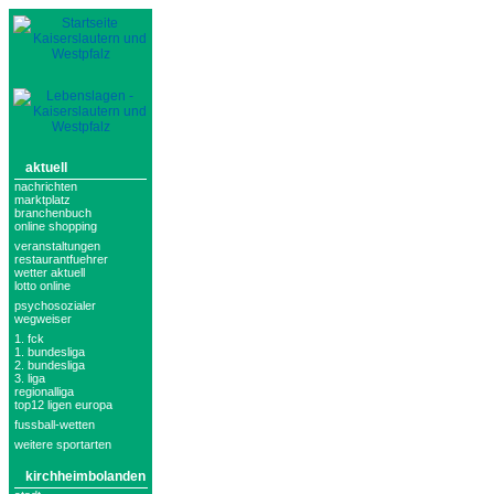
aktuell
nachrichten
marktplatz
branchenbuch
online shopping
veranstaltungen
restaurantfuehrer
wetter aktuell
lotto online
psychosozialer
wegweiser
1. fck
1. bundesliga
2. bundesliga
3. liga
regionalliga
top12 ligen europa
fussball-wetten
weitere sportarten
kirchheimbolanden