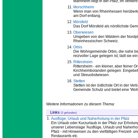
Marnheim liegt in der Pfalz, im Verke
Morschheim
Wenn man von Rheinhessen herüberkomm
am Dorf entlang.
Mörsfeld
Das Dorf Mörsfeld als nördlichste Gem
Oberwiesen
Umgeben von den Wäldern der Nordpfa
Rheinhessischen Schweiz.
Orbis
Die Wohngemeinde Orbis, die nahe bei
reizvoller Lage gelegen ist, lädt sie ein
Rittersheim
Rittersheim - ein kleiner, aber feiner
Kirchheimbolanden gelegen. Eingebett
und Streuobstwiesen.
Stetten
Stetten ist der östlichste Ort in der 
Gemeinde Schutz und bietet eine 'Wohn
Weitere Informationen zu diesem Thema:
Links
(3 gefunden)
1.
Ausflüge, Urlaub und Naherholung in der Pfalz
Ein Urlaub oder Kurzurlaub in der Pfalz zur Erholung 
unserer Lebenslage 'Ausflüge, Urlaub und Naherholu
Pfalz - mit Hinweisen zu den vielfältigen Freizeit
Restaurants etc.