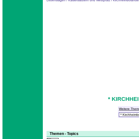
Lebenslagen
/
Kaiserslautern und Westpfalz
/
Kirchheimbolande
* KIRCHHE
Weitere Them
Themen - Topics