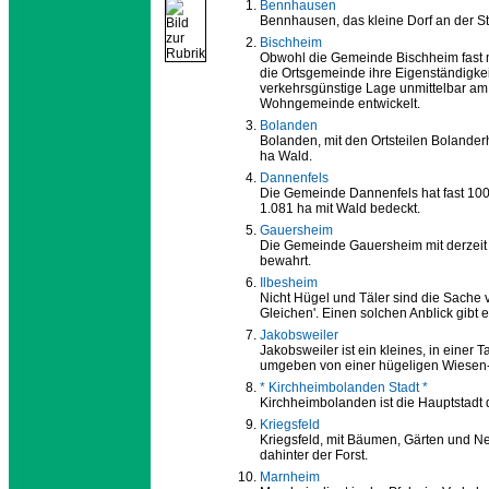
Bennhausen
Bennhausen, das kleine Dorf an der S
Bischheim
Obwohl die Gemeinde Bischheim fast 
die Ortsgemeinde ihre Eigenständigkei
verkehrsgünstige Lage unmittelbar am
Wohngemeinde entwickelt.
Bolanden
Bolanden, mit den Ortsteilen Bolande
ha Wald.
Dannenfels
Die Gemeinde Dannenfels hat fast 10
1.081 ha mit Wald bedeckt.
Gauersheim
Die Gemeinde Gauersheim mit derzeit r
bewahrt.
Ilbesheim
Nicht Hügel und Täler sind die Sache v
Gleichen'. Einen solchen Anblick gibt
Jakobsweiler
Jakobsweiler ist ein kleines, in eine
umgeben von einer hügeligen Wiesen- 
* Kirchheimbolanden Stadt *
Kirchheimbolanden ist die Hauptstadt
Kriegsfeld
Kriegsfeld, mit Bäumen, Gärten und N
dahinter der Forst.
Marnheim