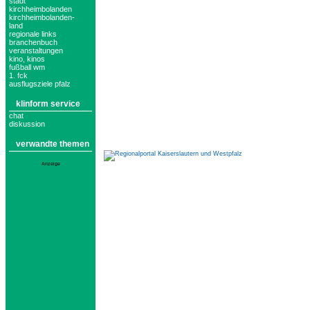
stadt
kirchheimbolanden
kirchheimbolanden-
land
regionale links
branchenbuch
veranstaltungen
kino, kinos
fußball wm
1. fck
ausflugsziele pfalz
klinform service
chat
diskussion
verwandte themen
Anzeige