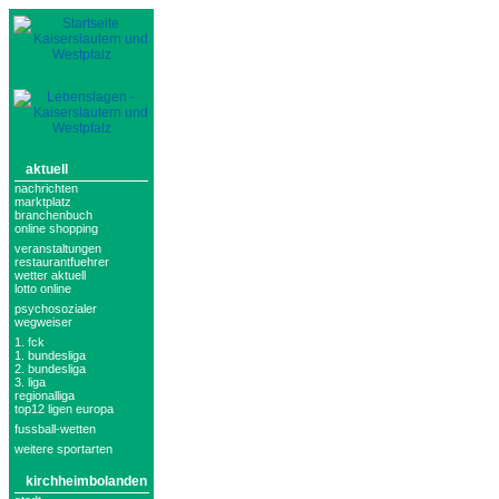
aktuell
nachrichten
marktplatz
branchenbuch
online shopping
veranstaltungen
restaurantfuehrer
wetter aktuell
lotto online
psychosozialer
wegweiser
1. fck
1. bundesliga
2. bundesliga
3. liga
regionalliga
top12 ligen europa
fussball-wetten
weitere sportarten
kirchheimbolanden