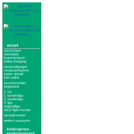
aktuell
nachrichten
marktplatz
branchenbuch
online shopping
veranstaltungen
restaurantfuehrer
wetter aktuell
lotto online
psychosozialer
wegweiser
1. fck
1. bundesliga
2. bundesliga
3. liga
regionalliga
top12 ligen europa
fussball-wetten
weitere sportarten
kindergarten -
kindergartenzeit