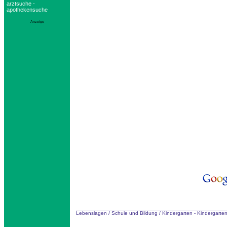
arztsuche -
apothekensuche
Anzeige
Lebenslagen
/
Schule und Bildung
/
Kindergarten - Kindergarten