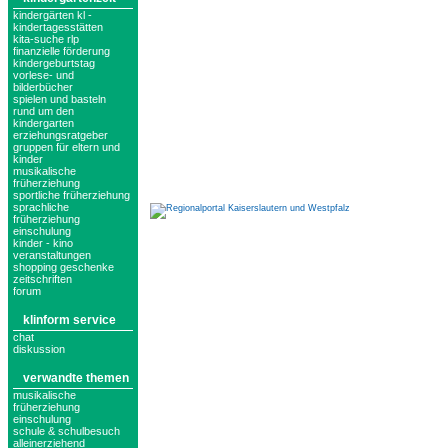
kindergärten kl -
kindertagesstätten
kita-suche rlp
finanzielle förderung
kindergeburtstag
vorlese- und
bilderbücher
spielen und basteln
rund um den
kindergarten
erziehungsratgeber
gruppen für eltern und
kinder
musikalische
früherziehung
sportliche früherziehung
sprachliche
früherziehung
einschulung
kinder - kino
veranstaltungen
shopping geschenke
zeitschriften
forum
klinform service
chat
diskussion
verwandte themen
musikalische
früherziehung
einschulung
schule & schulbesuch
alleinerziehend