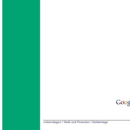
Lebenslagen
/
Geld und Finanzen
/
Geldanlage