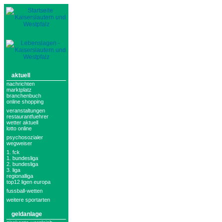
aktuell
nachrichten
marktplatz
branchenbuch
online shopping
veranstaltungen
restaurantfuehrer
wetter aktuell
lotto online
psychosozialer
wegweiser
1. fck
1. bundesliga
2. bundesliga
3. liga
regionalliga
top12 ligen europa
fussball-wetten
weitere sportarten
geldanlage