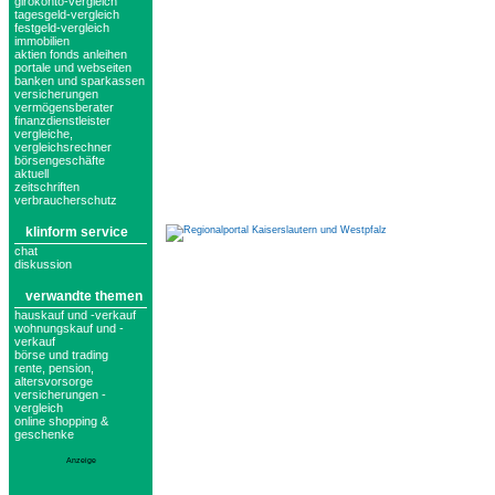
girokonto-vergleich
tagesgeld-vergleich
festgeld-vergleich
immobilien
aktien fonds anleihen
portale und webseiten
banken und sparkassen
versicherungen
vermögensberater
finanzdienstleister
vergleiche,
vergleichsrechner
börsengeschäfte
aktuell
zeitschriften
verbraucherschutz
klinform service
chat
diskussion
verwandte themen
hauskauf und -verkauf
wohnungskauf und -
verkauf
börse und trading
rente, pension,
altersvorsorge
versicherungen -
vergleich
online shopping &
geschenke
Anzeige