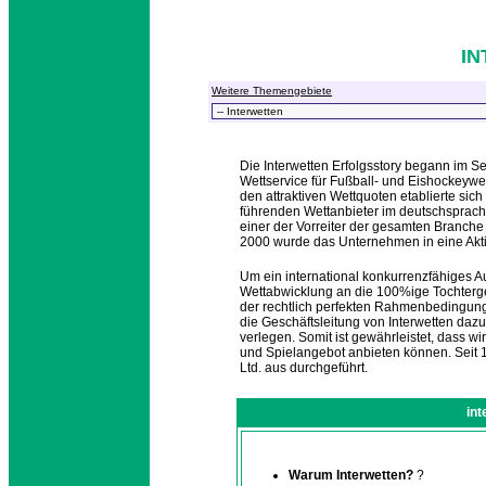
I
Weitere Themengebiete
Die Interwetten Erfolgsstory begann im S
Wettservice für Fußball- und Eishockeywe
den attraktiven Wettquoten etablierte sic
führenden Wettanbieter im deutschsprach
einer der Vorreiter der gesamten Branche
2000 wurde das Unternehmen in eine Akt
Um ein international konkurrenzfähiges A
Wettabwicklung an die 100%ige Tochterge
der rechtlich perfekten Rahmenbedingungen
die Geschäftsleitung von Interwetten daz
verlegen. Somit ist gewährleistet, dass w
und Spielangebot anbieten können. Seit 1
Ltd. aus durchgeführt.
int
Warum Interwetten?
?