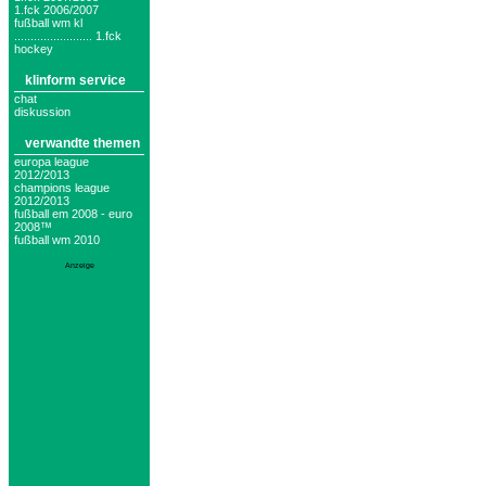
1.fck 2006/2007
fußball wm kl
........................ 1.fck
hockey
klinform service
chat
diskussion
verwandte themen
europa league
2012/2013
champions league
2012/2013
fußball em 2008 - euro
2008™
fußball wm 2010
Anzeige