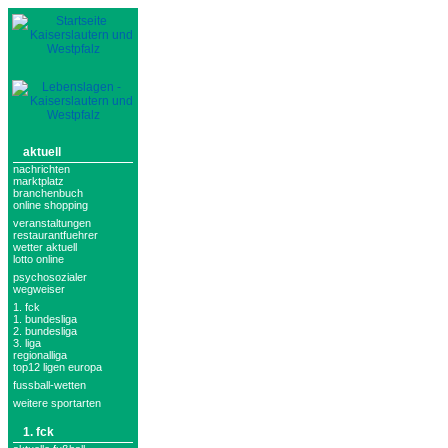
aktuell
nachrichten
marktplatz
branchenbuch
online shopping
veranstaltungen
restaurantfuehrer
wetter aktuell
lotto online
psychosozialer
wegweiser
1. fck
1. bundesliga
2. bundesliga
3. liga
regionalliga
top12 ligen europa
fussball-wetten
weitere sportarten
1. fck