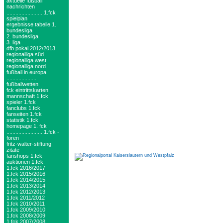
aktuelle fußball
nachrichten
........................ 1.fck
spielplan
ergebnisse tabelle 1.
bundesliga
2. bundesliga
3. liga
dfb pokal 2012/2013
regionalliga süd
regionalliga west
regionalliga nord
fußball in europa
....................
fußballwetten
fck eintrittskarten
mannschaft 1.fck
spieler 1.fck
fanclubs 1.fck
fanseiten 1.fck
statistik 1.fck
homepage 1. fck
........................ 1.fck -
foren
fritz-walter-stiftung
zitate
fanshops 1.fck
auktionen 1.fck
1.fck 2016/2017
1.fck 2015/2016
1.fck 2014/2015
1.fck 2013/2014
1.fck 2012/2013
1.fck 2011/2012
1.fck 2010/2011
1.fck 2009/2010
1.fck 2008/2009
1.fck 2007/2008