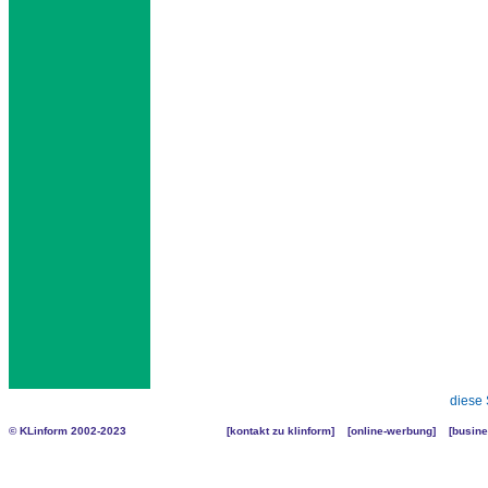
diese 
© KLinform 2002-2023
[
kontakt zu klinform
] [
online-werbung
] [
busine