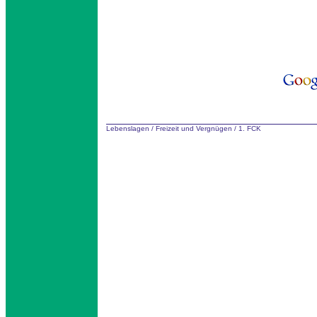
Lebenslagen
/
Freizeit und Vergnügen
/
1. FCK