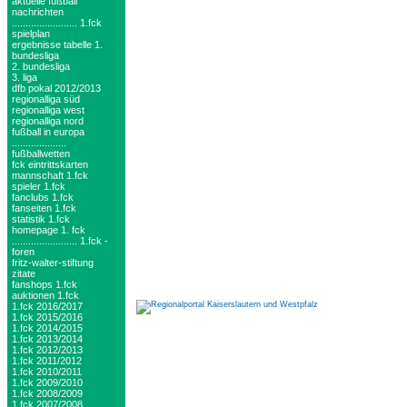
aktuelle fußball
nachrichten
........................ 1.fck
spielplan
ergebnisse tabelle 1.
bundesliga
2. bundesliga
3. liga
dfb pokal 2012/2013
regionalliga süd
regionalliga west
regionalliga nord
fußball in europa
....................
fußballwetten
fck eintrittskarten
mannschaft 1.fck
spieler 1.fck
fanclubs 1.fck
fanseiten 1.fck
statistik 1.fck
homepage 1. fck
........................ 1.fck -
foren
fritz-walter-stiftung
zitate
fanshops 1.fck
auktionen 1.fck
1.fck 2016/2017
1.fck 2015/2016
1.fck 2014/2015
1.fck 2013/2014
1.fck 2012/2013
1.fck 2011/2012
1.fck 2010/2011
1.fck 2009/2010
1.fck 2008/2009
1.fck 2007/2008