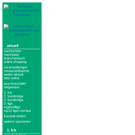
aktuell
nachrichten
marktplatz
branchenbuch
online shopping
veranstaltungen
restaurantfuehrer
wetter aktuell
lotto online
psychosozialer
wegweiser
1. fck
1. bundesliga
2. bundesliga
3. liga
regionalliga
top12 ligen europa
fussball-wetten
weitere sportarten
1. fck