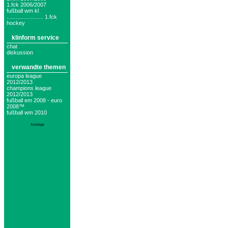
1.fck 2006/2007
fußball wm kl
........................ 1.fck
hockey
klinform service
chat
diskussion
verwandte themen
europa league
2012/2013
champions league
2012/2013
fußball em 2008 - euro
2008™
fußball wm 2010
Anzeige