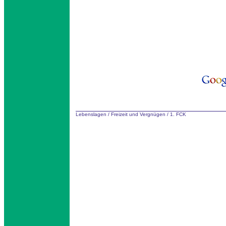
Lebenslagen
/
Freizeit und Vergnügen
/
1. FCK