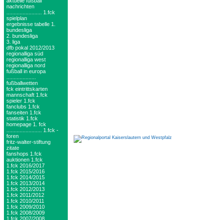
aktuelle fußball
nachrichten
........................ 1.fck
spielplan
ergebnisse tabelle 1.
bundesliga
2. bundesliga
3. liga
dfb pokal 2012/2013
regionalliga süd
regionalliga west
regionalliga nord
fußball in europa
....................
fußballwetten
fck eintrittskarten
mannschaft 1.fck
spieler 1.fck
fanclubs 1.fck
fanseiten 1.fck
statistik 1.fck
homepage 1. fck
........................ 1.fck -
foren
fritz-walter-stiftung
zitate
fanshops 1.fck
auktionen 1.fck
1.fck 2016/2017
1.fck 2015/2016
1.fck 2014/2015
1.fck 2013/2014
1.fck 2012/2013
1.fck 2011/2012
1.fck 2010/2011
1.fck 2009/2010
1.fck 2008/2009
1.fck 2007/2008