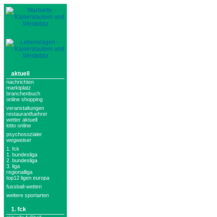
aktuell
nachrichten
marktplatz
branchenbuch
online shopping
veranstaltungen
restaurantfuehrer
wetter aktuell
lotto online
psychosozialer
wegweiser
1. fck
1. bundesliga
2. bundesliga
3. liga
regionalliga
top12 ligen europa
fussball-wetten
weitere sportarten
1. fck