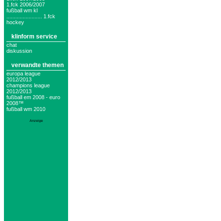
1.fck 2006/2007
fußball wm kl
........................ 1.fck
hockey
klinform service
chat
diskussion
verwandte themen
europa league
2012/2013
champions league
2012/2013
fußball em 2008 - euro
2008™
fußball wm 2010
Anzeige