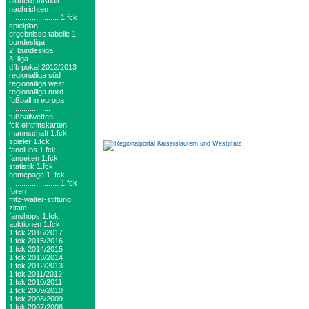
aktuelle fußball
nachrichten
........................ 1.fck
spielplan
ergebnisse tabelle 1.
bundesliga
2. bundesliga
3. liga
dfb pokal 2012/2013
regionalliga süd
regionalliga west
regionalliga nord
fußball in europa
....................
fußballwetten
fck eintrittskarten
mannschaft 1.fck
spieler 1.fck
fanclubs 1.fck
fanseiten 1.fck
statistik 1.fck
homepage 1. fck
........................ 1.fck -
foren
fritz-walter-stiftung
zitate
fanshops 1.fck
auktionen 1.fck
1.fck 2016/2017
1.fck 2015/2016
1.fck 2014/2015
1.fck 2013/2014
1.fck 2012/2013
1.fck 2011/2012
1.fck 2010/2011
1.fck 2009/2010
1.fck 2008/2009
1.fck 2007/2008