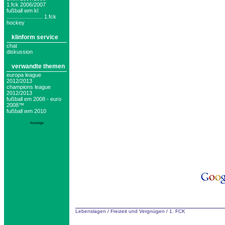
1.fck 2006/2007
fußball wm kl
........................ 1.fck
hockey
klinform service
chat
diskussion
verwandte themen
europa league
2012/2013
champions league
2012/2013
fußball em 2008 - euro
2008™
fußball wm 2010
Anzeige
Lebenslagen
/
Freizeit und Vergnügen
/
1. FCK