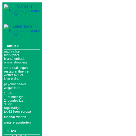
aktuell
nachrichten
marktplatz
branchenbuch
online shopping
veranstaltungen
restaurantfuehrer
wetter aktuell
lotto online
psychosozialer
wegweiser
1. fck
1. bundesliga
2. bundesliga
3. liga
regionalliga
top12 ligen europa
fussball-wetten
weitere sportarten
1. fck