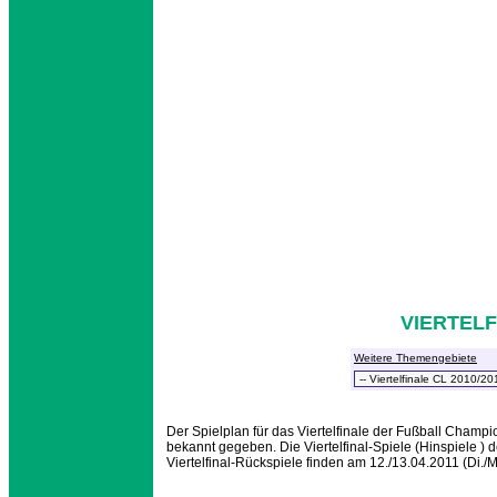
VIERTELF
Weitere Themengebiete
Der Spielplan für das Viertelfinale der Fußball Cham
bekannt gegeben. Die Viertelfinal-Spiele (Hinspiele ) d
Viertelfinal-Rückspiele finden am 12./13.04.2011 (Di./Mi.