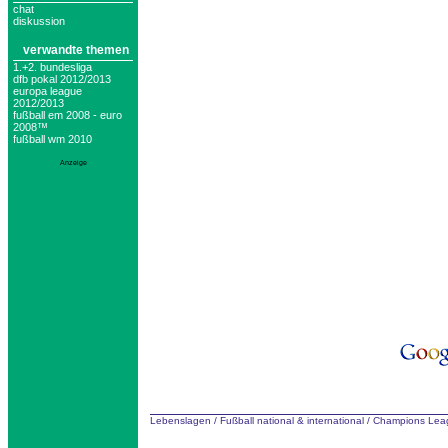
chat
diskussion
verwandte themen
1.+2. bundesliga
dfb pokal 2012/2013
europa league
2012/2013
fußball em 2008 - euro
2008™
fußball wm 2010
Anzeige
Lebenslagen
/
Fußball national & international
/
Champions Lea