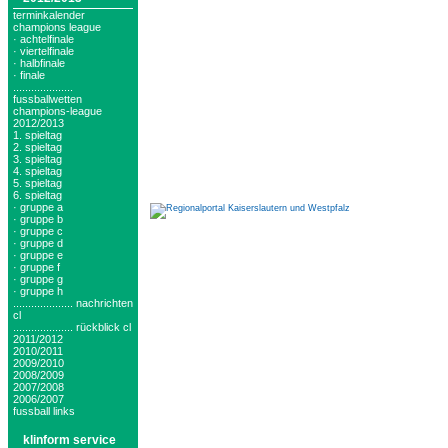
terminkalender
champions league
· achtelfinale
· viertelfinale
· halbfinale
· finale
....................
fussballwetten
champions-league
2012/2013
1. spieltag
2. spieltag
3. spieltag
4. spieltag
5. spieltag
6. spieltag
· gruppe a
· gruppe b
· gruppe c
· gruppe d
· gruppe e
· gruppe f
· gruppe g
· gruppe h
.................... nachrichten
cl
.................... rückblick cl
2011/2012
2010/2011
2009/2010
2008/2009
2007/2008
2006/2007
fussball links
klinform service