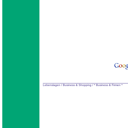
Lebenslagen
/
Business & Shopping
/
* Business & Firmen *