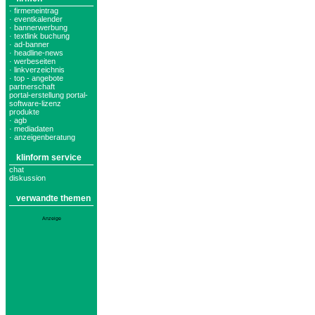
· firmeneintrag
· eventkalender
· bannerwerbung
· textlink buchung
· ad-banner
· headline-news
· werbeseiten
· linkverzeichnis
· top - angebote
partnerschaft
portal-erstellung portal-
software-lizenz
produkte
· agb
· mediadaten
· anzeigenberatung
klinform service
chat
diskussion
verwandte themen
Anzeige