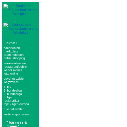
aktuell
nachrichten
marktplatz
branchenbuch
online shopping
veranstaltungen
restaurantfuehrer
wetter aktuell
lotto online
psychosozialer
wegweiser
1. fck
1. bundesliga
2. bundesliga
3. liga
regionalliga
top12 ligen europa
fussball-wetten
weitere sportarten
* business &
firmen *