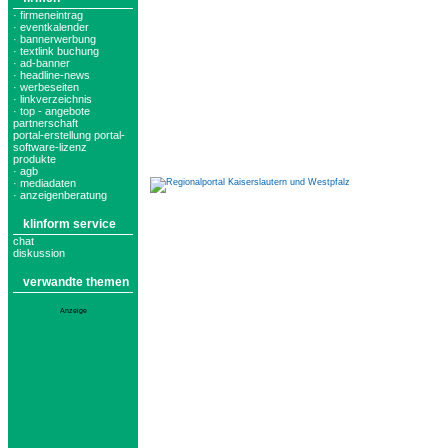
· firmeneintrag
· eventkalender
· bannerwerbung
· textlink buchung
· ad-banner
· headline-news
· werbeseiten
· linkverzeichnis
· top - angebote
partnerschaft
portal-erstellung portal-
software-lizenz
produkte
· agb
· mediadaten
· anzeigenberatung
klinform service
chat
diskussion
verwandte themen
Anzeige