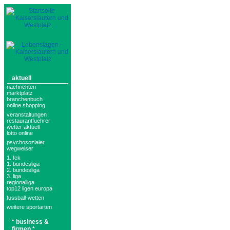
aktuell
nachrichten
marktplatz
branchenbuch
online shopping
veranstaltungen
restaurantfuehrer
wetter aktuell
lotto online
psychosozialer
wegweiser
1. fck
1. bundesliga
2. bundesliga
3. liga
regionalliga
top12 ligen europa
fussball-wetten
weitere sportarten
* business &
firmen *