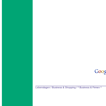
Lebenslagen
/
Business & Shopping
/
* Business & Firmen *