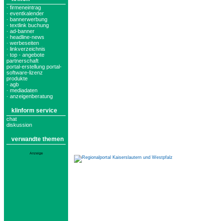
· firmeneintrag
· eventkalender
· bannerwerbung
· textlink buchung
· ad-banner
· headline-news
· werbeseiten
· linkverzeichnis
· top - angebote
partnerschaft
portal-erstellung portal-
software-lizenz
produkte
· agb
· mediadaten
· anzeigenberatung
klinform service
chat
diskussion
verwandte themen
Anzeige