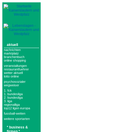
aktuell
nachrichten
marktplatz
branchenbuch
online shopping
veranstaltungen
restaurantfuehrer
wetter aktuell
lotto online
psychosozialer
wegweiser
1. fck
1. bundesliga
2. bundesliga
3. liga
regionalliga
top12 ligen europa
fussball-wetten
weitere sportarten
* business &
firmen *