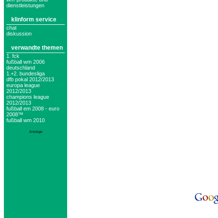
dienstleistungen
klinform service
chat
diskussion
verwandte themen
1. fck
fußball wm 2006
deutschland
1.+2. bundesliga
dfb pokal 2012/2013
europa league
2012/2013
champions league
2012/2013
fußball em 2008 - euro
2008™
fußball wm 2010
Anzeige