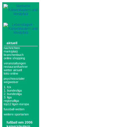
aktuell
nachrichten
marktplatz
branchenbuch
online shopping
veranstaltungen
restaurantfuehrer
wetter aktuell
lotto online
psychosozialer
wegweiser
1. fck
1. bundesliga
2. bundesliga
3. liga
regionalliga
top12 ligen europa
fussball-wetten
weitere sportarten
fußball wm 2006
kaiserslautern