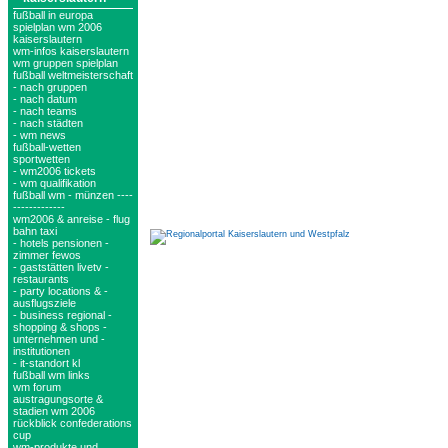
fußball in europa
spielplan wm 2006
kaiserslautern
wm-infos kaiserslautern
wm gruppen spielplan
fußball weltmeisterschaft
- nach gruppen
- nach datum
- nach teams
- nach städten
- wm news
fußball-wetten
sportwetten
- wm2006 tickets
- wm qualifikation
fußball wm - münzen ----
-------------
wm2006 & anreise - flug
bahn taxi
- hotels pensionen -
zimmer fewos
- gaststätten livetv -
restaurants
- party locations & -
ausflugsziele
- business regional -
shopping & shops -
unternehmen und -
institutionen
- it-standort kl
fußball wm links
wm forum
austragungsorte &
stadien wm 2006
rückblick confederations
cup
wm-produkte und