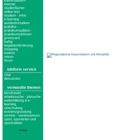
kaiserslautern
internet
studienfächer
online-test
studium - infos
e-learning
auslandsstudium
praktika -
praktikumsplätze -
praktikumsbörsen
greencard
bafög
begabtenförderung
shopping
weitere
reisen
forum
klinform service
chat
diskussion
verwandte themen
berufswahl
arbeitssuche - jobsuche
weiterbildung & e-
learning
umschulung
existenzgründung
vereine - vereinswesen
sport, sportarten und
sportstätten
Anzeige