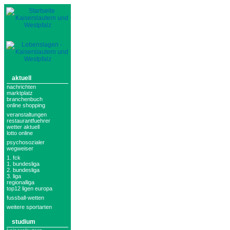
aktuell
nachrichten
marktplatz
branchenbuch
online shopping
veranstaltungen
restaurantfuehrer
wetter aktuell
lotto online
psychosozialer
wegweiser
1. fck
1. bundesliga
2. bundesliga
3. liga
regionalliga
top12 ligen europa
fussball-wetten
weitere sportarten
studium