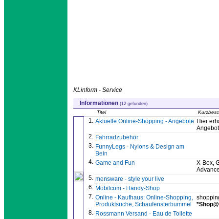
KLinform - Service
Informationen
(12 gefunden)
Titel
Kurzbesc
1.
Aktuelle Online-Shopping - Angebote
Hier erh
Angebot
2.
Fahrradzubehör
3.
FunnyLegs - Nylons & Design am
Bein
4.
Game and Fun
X-Box, G
Advance
5.
mensware - style your live
6.
Mobilcom - Handy-Shop
7.
Online - Kaufhaus: Online-Shopping,
shoppin
Produktsuche, Schaufensterbummel
*Shop@
8.
Rossmann Versand - Eau de Toilette