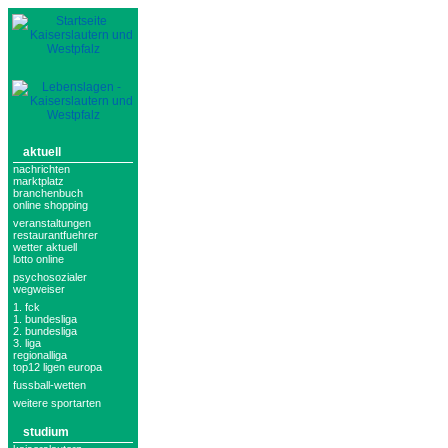
aktuell
nachrichten
marktplatz
branchenbuch
online shopping
veranstaltungen
restaurantfuehrer
wetter aktuell
lotto online
psychosozialer
wegweiser
1. fck
1. bundesliga
2. bundesliga
3. liga
regionalliga
top12 ligen europa
fussball-wetten
weitere sportarten
studium