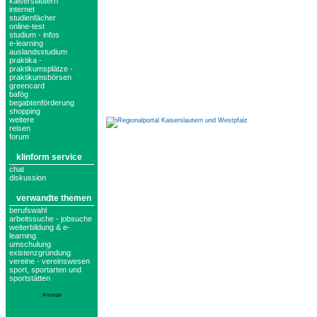
kaiserslautern
internet
studienfächer
online-test
studium - infos
e-learning
auslandsstudium
praktika -
praktikumsplätze -
praktikumsbörsen
greencard
bafög
begabtenförderung
shopping
weitere
reisen
forum
klinform service
chat
diskussion
verwandte themen
berufswahl
arbeitssuche - jobsuche
weiterbildung & e-
learning
umschulung
existenzgründung
vereine - vereinswesen
sport, sportarten und
sportstätten
Anzeige