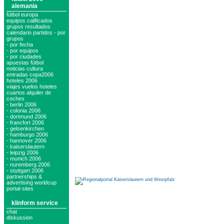
alemania
fútbol europa
equipos calificados
grupos resultados
calendario partidos - por
grupos
- por fecha
- por equipos
- por ciudades
apuestas fútbol
noticias cultura
entradas copa2006
hoteles 2006
viajes vuelos hoteles
cuartos alquiler de
coches
- berlin 2006
- colonia 2006
- dortmund 2006
- francfort 2006
- gelsenkirchen
- hamburgo 2006
- hannover 2006
- kaiserslautern
- leipzig 2006
- munich 2006
- nuremberg 2006
- stuttgart 2006
partnerships &
advertising worldcup
portal-sites
klinform service
chat
diskussion