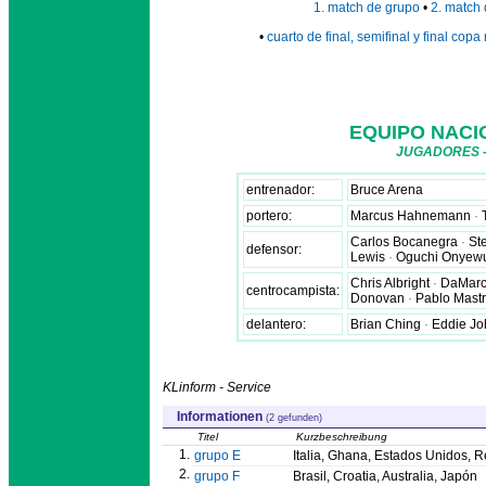
1. match de grupo
•
2. match
•
cuarto de final, semifinal y final cop
EQUIPO NACI
JUGADORES -
entrenador:
Bruce Arena
portero:
Marcus Hahnemann
·
Carlos Bocanegra
·
St
defensor:
Lewis
·
Oguchi Onyew
Chris Albright
·
DaMarc
centrocampista:
Donovan
·
Pablo Mast
delantero:
Brian Ching
·
Eddie J
KLinform - Service
Informationen
(2 gefunden)
Titel
Kurzbeschreibung
1.
grupo E
Italia, Ghana, Estados Unidos, 
2.
grupo F
Brasil, Croatia, Australia, Japón