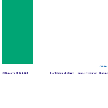
diese 
© KLinform 2002-2023
[
kontakt zu klinform
] [
online-werbung
] [
busine