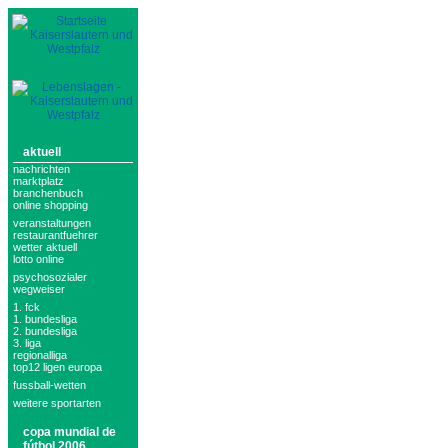
aktuell
nachrichten
marktplatz
branchenbuch
online shopping
veranstaltungen
restaurantfuehrer
wetter aktuell
lotto online
psychosozialer
wegweiser
1. fck
1. bundesliga
2. bundesliga
3. liga
regionalliga
top12 ligen europa
fussball-wetten
weitere sportarten
copa mundial de
fútbol 2006