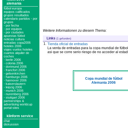
alemania
fútbol europa
equipos calificados
grupos resultados
calendario partidos - por
grupos
- por fecha
- por equipos
Weitere Informationen zu diesem Thema:
- por ciudades
apuestas fútbol
Links
(1 gefunden)
noticias cultura
entradas copa2006
1.
Tienda oficial de entradas
hoteles 2006
La venta de entradas para la copa mundial de fútbo
viajes vuelos hoteles
asi que se corre serio riesgo de no acceder al estad
cuartos alquiler de
coches
- berlin 2006
- colonia 2006
- dortmund 2006
- francfort 2006
- gelsenkirchen
- hamburgo 2006
Copa mundial de fútbol
- hannover 2006
Alemania 2006
- kaiserslautern
- leipzig 2006
- munich 2006
- nuremberg 2006
- stuttgart 2006
partnerships &
advertising worldcup
portal-sites
klinform service
chat
diskussion