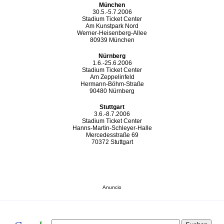
München
30.5.-5.7.2006
Stadium Ticket Center
Am Kunstpark Nord
Werner-Heisenberg-Allee
80939 München
Nürnberg
1.6.-25.6.2006
Stadium Ticket Center
Am Zeppelinfeld
Hermann-Böhm-Straße
90480 Nürnberg
Stuttgart
3.6.-8.7.2006
Stadium Ticket Center
Hanns-Martin-Schleyer-Halle
Mercedesstraße 69
70372 Stuttgart
Anuncio