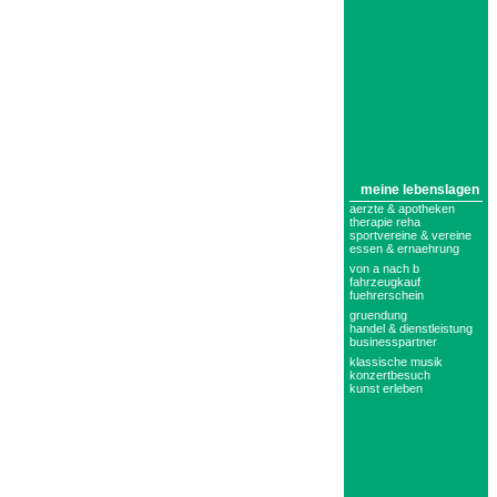
meine lebenslagen
aerzte & apotheken
therapie reha
sportvereine & vereine
essen & ernaehrung
von a nach b
fahrzeugkauf
fuehrerschein
gruendung
handel & dienstleistung
businesspartner
klassische musik
konzertbesuch
kunst erleben