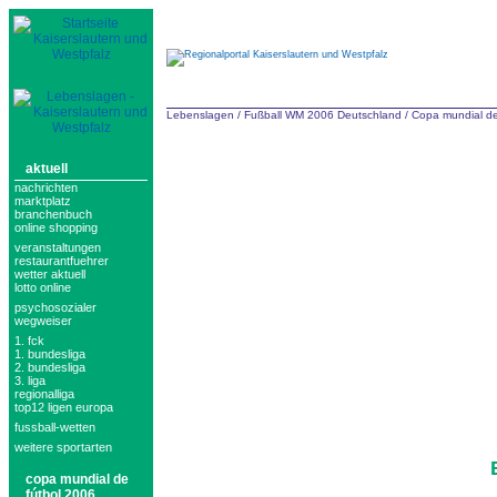
Lebenslagen
/
Fußball WM 2006 Deutschland
/
Copa mundial de
aktuell
nachrichten
marktplatz
branchenbuch
online shopping
veranstaltungen
restaurantfuehrer
wetter aktuell
lotto online
psychosozialer
wegweiser
1. fck
1. bundesliga
2. bundesliga
3. liga
regionalliga
top12 ligen europa
fussball-wetten
weitere sportarten
copa mundial de
fútbol 2006