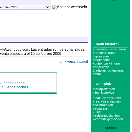
mein klinform
anmelden - registrieren
w.FIFAworldcup.com. Las entradas son personalizadas,
personalisieren
de venta empezará el 15 de febrero 2006.
impressum
datenschutz
[
Link vorschlagen
]
kontakt zu klinform
portal-news
stadtplan routenplaner
notfall
s
-
por ciudades
westpfalz
alquiler de coches
marktplatz pfalz
infos & service
stadt kaiserslautern
kreis kaiserslautern
zweibruecken
pirmasens
kusel
kirchheimbolanden
westpfalz gemeinden
Anzeige