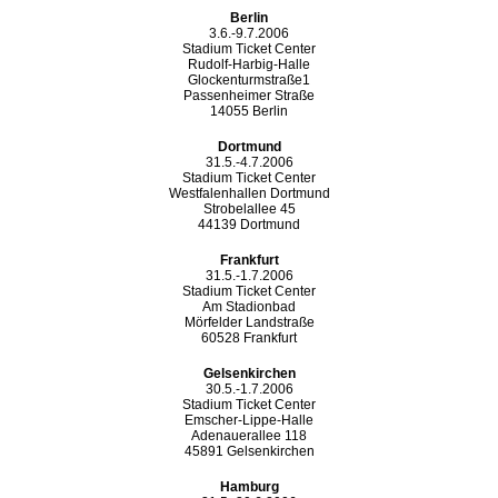
Berlin
3.6.-9.7.2006
Stadium Ticket Center
Rudolf-Harbig-Halle
Glockenturmstraße1
Passenheimer Straße
14055 Berlin
Dortmund
31.5.-4.7.2006
Stadium Ticket Center
Westfalenhallen Dortmund
Strobelallee 45
44139 Dortmund
Frankfurt
31.5.-1.7.2006
Stadium Ticket Center
Am Stadionbad
Mörfelder Landstraße
60528 Frankfurt
Gelsenkirchen
30.5.-1.7.2006
Stadium Ticket Center
Emscher-Lippe-Halle
Adenauerallee 118
45891 Gelsenkirchen
Hamburg