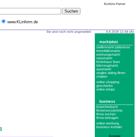
KLinform-Partner
www.KLinform.de
Sie sind noch nicht angemeldet
8.8.2026 12:48 Uhr
marktplatz
stellenmarkt jobboerse
immobilienmarkt
wohnungsmarkt
reisemarkt
ferienhaus fewo
fahrzeugmarkt
automarkt
singles dating flirten
chatten
online shopping
geschenke
online shops
business
branchenbuch
firmenverzeichnis
firma suchen
firma eintragen
online-werbung
business-kontakt
6
Anzeige