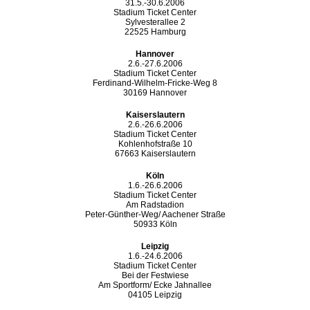
31.5.-30.6.2006
Stadium Ticket Center
Sylvesterallee 2
22525 Hamburg
Hannover
2.6.-27.6.2006
Stadium Ticket Center
Ferdinand-Wilhelm-Fricke-Weg 8
30169 Hannover
Kaiserslautern
2.6.-26.6.2006
Stadium Ticket Center
Kohlenhofstraße 10
67663 Kaiserslautern
Köln
1.6.-26.6.2006
Stadium Ticket Center
Am Radstadion
Peter-Günther-Weg/ Aachener Straße
50933 Köln
Leipzig
1.6.-24.6.2006
Stadium Ticket Center
Bei der Festwiese
Am Sportform/ Ecke Jahnallee
04105 Leipzig