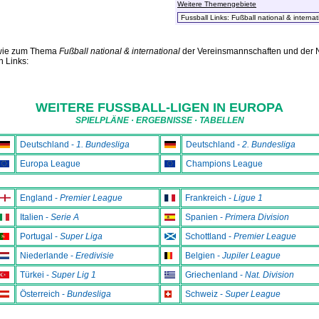
Weitere Themengebiete
sowie zum Thema
Fußball national & international
der Vereinsmannschaften und der Na
n Links:
WEITERE FUSSBALL-LIGEN IN EUROPA
SPIELPLÄNE · ERGEBNISSE · TABELLEN
Deutschland -
1. Bundesliga
Deutschland -
2. Bundesliga
Europa League
Champions League
England -
Premier League
Frankreich -
Ligue 1
Italien -
Serie A
Spanien -
Primera Division
Portugal -
Super Liga
Schottland -
Premier League
Niederlande -
Eredivisie
Belgien -
Jupiler League
Türkei -
Super Lig 1
Griechenland -
Nat. Division
Österreich -
Bundesliga
Schweiz -
Super League