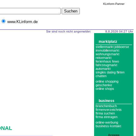
KLinform-Partner
www.KLinform.de
Sie sind noch nicht angemeldet
8.8.2026 04:27 Uhr
marktplatz
stellenmarkt jobboerse
immobilienmarkt
wohnungsmarkt
reisemarkt
ferienhaus fewo
fahrzeugmarkt
automarkt
singles dating flirten
chatten
online shopping
geschenke
online shops
business
branchenbuch
firmenverzeichnis
firma suchen
firma eintragen
online-werbung
business-kontakt
NAL
Anzeige