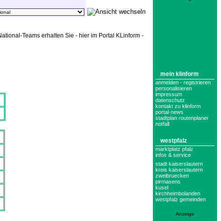
tional-Teams erhalten Sie - hier im Portal KLinform -
mein klinform
anmelden - registrieren
personalisieren
impressum
datenschutz
kontakt zu klinform
portal-news
stadtplan routenplaner
notfall
westpfalz
marktplatz pfalz
infos & service
stadt kaiserslautern
kreis kaiserslautern
zweibruecken
pirmasens
kusel
kirchheimbolanden
westpfalz gemeinden
Anzeige