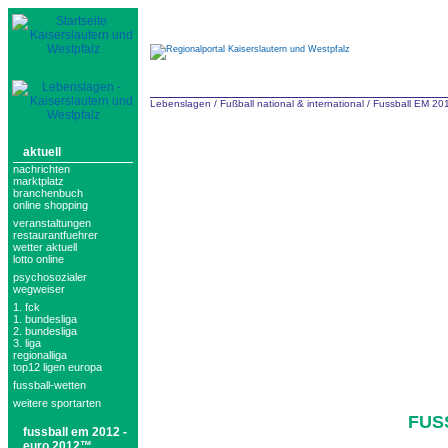
Lebenslagen
/
Fußball national & international
/
Fussball EM 2
aktuell
nachrichten
marktplatz
branchenbuch
online shopping
veranstaltungen
restaurantfuehrer
wetter aktuell
lotto online
psychosozialer
wegweiser
1. fck
1. bundesliga
2. bundesliga
3. liga
regionalliga
top12 ligen europa
fussball-wetten
weitere sportarten
FUS
fussball em 2012 -
euro 2012™