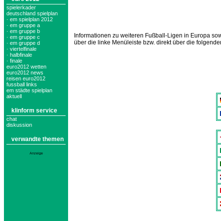
spielerkader
deutschland spielplan
· em spielplan 2012
· em gruppe a
· em gruppe b
Informationen zu weiteren Fußball-Ligen in Europa 
· em gruppe c
über die linke Menüleiste bzw. direkt über die folgende
· em gruppe d
· viertelfinale
· halbfinale
· finale
euro2012 wetten
euro2012 news
reisen euro2012
fussball links
em städte spielplan
aktuell
klinform service
chat
diskussion
verwandte themen
Anzeige