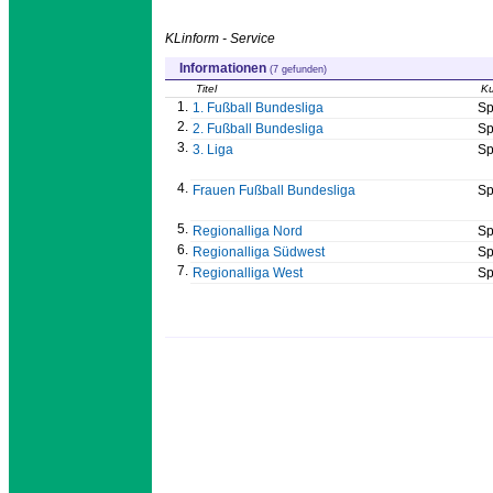
KLinform - Service
Informationen
(7 gefunden)
Titel
Ku
1.
1. Fußball Bundesliga
Sp
2.
2. Fußball Bundesliga
Sp
3.
3. Liga
Sp
4.
Frauen Fußball Bundesliga
Sp
5.
Regionalliga Nord
Sp
6.
Regionalliga Südwest
Sp
7.
Regionalliga West
Sp