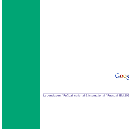
Lebenslagen
/
Fußball national & international
/
Fussball EM 2