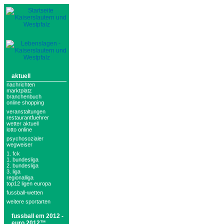
aktuell
nachrichten
marktplatz
branchenbuch
online shopping
veranstaltungen
restaurantfuehrer
wetter aktuell
lotto online
psychosozialer
wegweiser
1. fck
1. bundesliga
2. bundesliga
3. liga
regionalliga
top12 ligen europa
fussball-wetten
weitere sportarten
fussball em 2012 -
euro 2012™