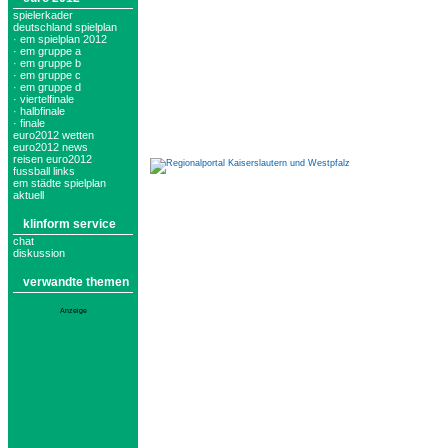
spielerkader
deutschland spielplan
· em spielplan 2012
· em gruppe a
· em gruppe b
· em gruppe c
· em gruppe d
· viertelfinale
· halbfinale
· finale
euro2012 wetten
euro2012 news
reisen euro2012
fussball links
em städte spielplan
aktuell
klinform service
chat
diskussion
verwandte themen
Anzeige