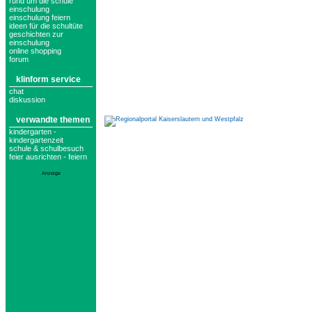
rund um die schule
einschulung
einschulung feiern
ideen für die schultüte
geschichten zur
einschulung
online shopping
forum
klinform service
chat
diskussion
verwandte themen
kindergarten -
kindergartenzeit
schule & schulbesuch
feier ausrichten - feiern
Anzeige