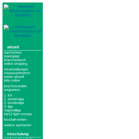
aktuell
nachrichten
marktplatz
branchenbuch
online shopping
veranstaltungen
restaurantfuehrer
wetter aktuell
lotto online
psychosozialer
wegweiser
1. fck
1. bundesliga
2. bundesliga
3. liga
regionalliga
top12 ligen europa
fussball-wetten
weitere sportarten
einschulung