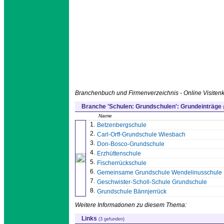
Branchenbuch und Firmenverzeichnis - Online Visitenk
Branche 'Schulen: Grundschulen': Grundeinträge
Name
1.
Betzenbergschule
2.
Carl-Orff-Grundschule Wiesbach
3.
Don-Bosco-Grundschule
4.
Erzhüttenschule
5.
Fischerrückschule
6.
Gemeinsame Grundschule Wendelinusschule
7.
Geschwister-Scholl-Schule Grundschule
8.
Grundschule Bännjerrück
Weitere Informationen zu diesem Thema:
Links
(3 gefunden)