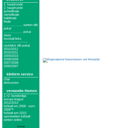
1. hauptrunde
2. hauptrunde
achtelfinale
viertelfinale
halbfinale
finale
...................... wetten dfb
pokal
...................... pokal
news
fussball links
---------------------
rückblick dfb pokal
2011/2012
2010/2011
2009/2010
2008/2009
2007/2008
2006/2007
klinform service
chat
diskussion
verwandte themen
1.+2. bundesliga
europa league
2012/2013
fußball em 2008 - euro
2008™
fußball wm 2010
sportwetten fußball ·
wetten online
Anzeige