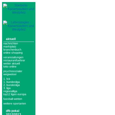
aktuell
nachrichten
marktplatz
branchenbuch
online shopping
veranstaltungen
restaurantfuehrer
wetter aktuell
lotto online
psychosozialer
wegweiser
1. fck
1. bundesliga
2. bundesliga
3. liga
regionalliga
top12 ligen europa
fussball-wetten
weitere sportarten
dfb pokal
2012/2013