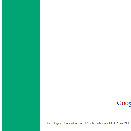
Lebenslagen
/
Fußball national & international
/
DFB Pokal 201