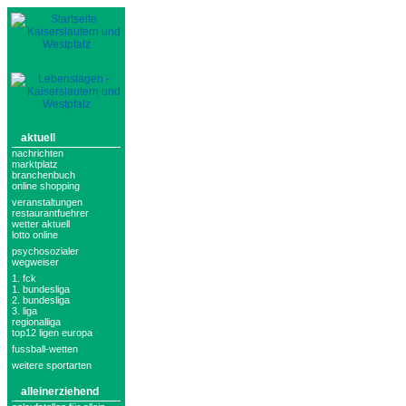
aktuell
nachrichten
marktplatz
branchenbuch
online shopping
veranstaltungen
restaurantfuehrer
wetter aktuell
lotto online
psychosozialer
wegweiser
1. fck
1. bundesliga
2. bundesliga
3. liga
regionalliga
top12 ligen europa
fussball-wetten
weitere sportarten
alleinerziehend