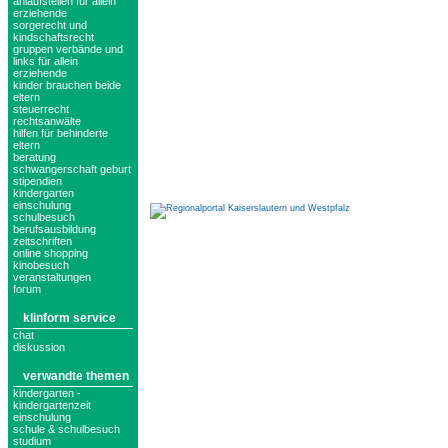
anlaufstellen für allein
erziehende
sorgerecht und
kindschaftsrecht
gruppen verbände und
links für allein
erziehende
kinder brauchen beide
eltern
steuerrecht
rechtsanwälte
hilfen für behinderte
eltern
beratung
schwangerschaft geburt
stipendien
kindergarten
einschulung
schulbesuch
berufsausbildung
zeitschriften
online shopping
kinobesuch
veranstaltungen
forum
klinform service
chat
diskussion
verwandte themen
kindergarten -
kindergartenzeit
einschulung
schule & schulbesuch
studium