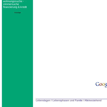
wohnungssuche -
zimmersuche
finanzierung & kredit
Anzeige
Lebenslagen
/
Lebensphasen und Familie
/
Alleinerziehend