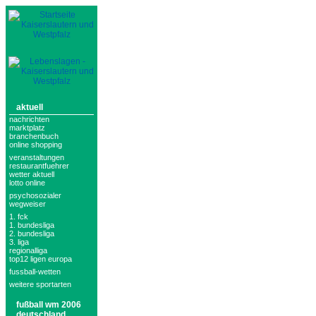
aktuell
nachrichten
marktplatz
branchenbuch
online shopping
veranstaltungen
restaurantfuehrer
wetter aktuell
lotto online
psychosozialer
wegweiser
1. fck
1. bundesliga
2. bundesliga
3. liga
regionalliga
top12 ligen europa
fussball-wetten
weitere sportarten
fußball wm 2006
deutschland