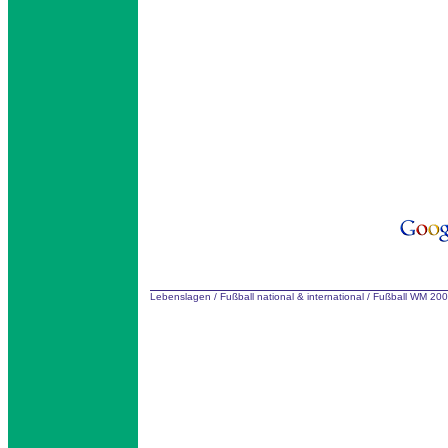
Lebenslagen
/
Fußball national & international
/
Fußball WM 200