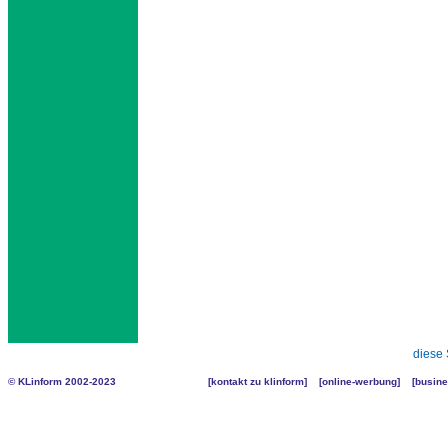
diese 
© KLinform 2002-2023
[
kontakt zu klinform
] [
online-werbung
] [
busine