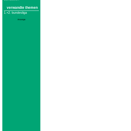
verwandte themen
1.+2. bundesliga
Anzeige