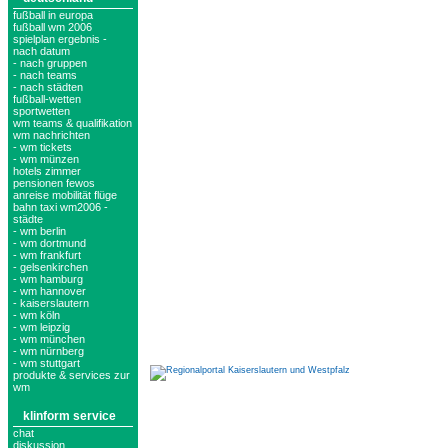
fußball in europa
fußball wm 2006
spielplan ergebnis -
nach datum
- nach gruppen
- nach teams
- nach städten
fußball-wetten
sportwetten
wm teams & qualifikation
wm nachrichten
- wm tickets
- wm münzen
hotels zimmer
pensionen fewos
anreise mobilität flüge
bahn taxi wm2006 -
städte
- wm berlin
- wm dortmund
- wm frankfurt
- gelsenkirchen
- wm hamburg
- wm hannover
- kaiserslautern
- wm köln
- wm leipzig
- wm münchen
- wm nürnberg
- wm stuttgart
produkte & services zur
wm
klinform service
chat
diskussion