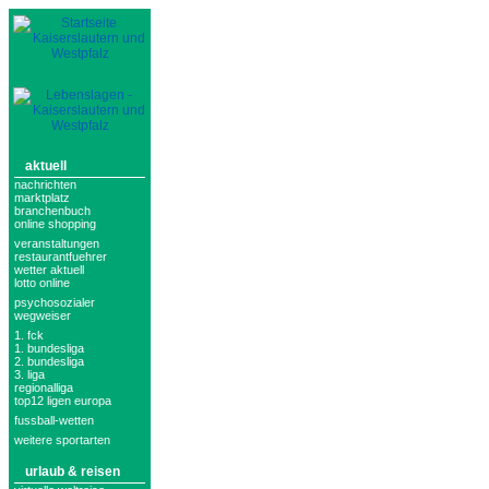
aktuell
nachrichten
marktplatz
branchenbuch
online shopping
veranstaltungen
restaurantfuehrer
wetter aktuell
lotto online
psychosozialer
wegweiser
1. fck
1. bundesliga
2. bundesliga
3. liga
regionalliga
top12 ligen europa
fussball-wetten
weitere sportarten
urlaub & reisen