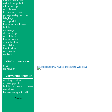
virtuelle weltreise
aktuelle angebote
infos und tipps
reisebüros
last minute reisen
preisgünstige reisen
billigflüge
reiseportale
ferienhäuser fewos
hotels
mietwagen
db autozug
reiseführer
ferientermine
zeitschriften
reisebilder
landkarten
reisewetter
weltzeit
klinform service
chat
diskussion
verwandte themen
ausflüge, urlaub,
erholung pfalz
hotels, pensionen, fewos
wandern
finanzierung & kredit
Anzeige