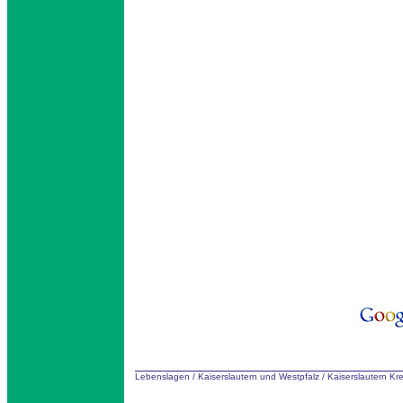
Lebenslagen
/
Kaiserslautern und Westpfalz
/
Kaiserslautern Kr