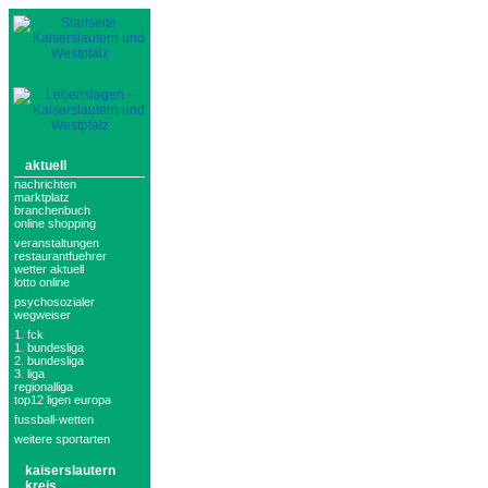
aktuell
nachrichten
marktplatz
branchenbuch
online shopping
veranstaltungen
restaurantfuehrer
wetter aktuell
lotto online
psychosozialer
wegweiser
1. fck
1. bundesliga
2. bundesliga
3. liga
regionalliga
top12 ligen europa
fussball-wetten
weitere sportarten
kaiserslautern
kreis