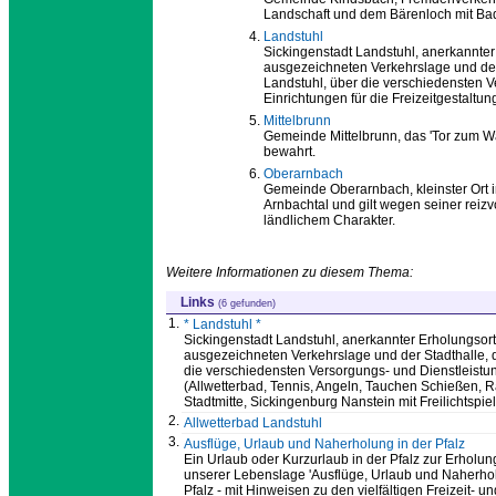
Landschaft und dem Bärenloch mit Ba
Landstuhl
Sickingenstadt Landstuhl, anerkannter 
ausgezeichneten Verkehrslage und der
Landstuhl, über die verschiedensten V
Einrichtungen für die Freizeitgestaltun
Mittelbrunn
Gemeinde Mittelbrunn, das 'Tor zum Wal
bewahrt.
Oberarnbach
Gemeinde Oberarnbach, kleinster Ort 
Arnbachtal und gilt wegen seiner reiz
ländlichem Charakter.
Weitere Informationen zu diesem Thema:
Links
(6 gefunden)
1.
* Landstuhl *
Sickingenstadt Landstuhl, anerkannter Erholungsort,
ausgezeichneten Verkehrslage und der Stadthalle, 
die verschiedensten Versorgungs- und Dienstleistun
(Allwetterbad, Tennis, Angeln, Tauchen Schießen, 
Stadtmitte, Sickingenburg Nanstein mit Freilichtspi
2.
Allwetterbad Landstuhl
3.
Ausflüge, Urlaub und Naherholung in der Pfalz
Ein Urlaub oder Kurzurlaub in der Pfalz zur Erholung 
unserer Lebenslage 'Ausflüge, Urlaub und Naherholu
Pfalz - mit Hinweisen zu den vielfältigen Freizeit