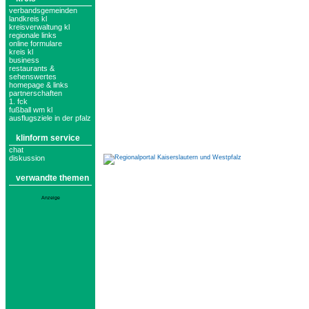
verbandsgemeinden
landkreis kl
kreisverwaltung kl
regionale links
online formulare
kreis kl
business
restaurants &
sehenswertes
homepage & links
partnerschaften
1. fck
fußball wm kl
ausflugsziele in der pfalz
klinform service
chat
diskussion
verwandte themen
Anzeige