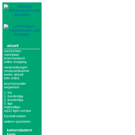
aktuell
nachrichten
marktplatz
branchenbuch
online shopping
veranstaltungen
restaurantfuehrer
wetter aktuell
lotto online
psychosozialer
wegweiser
1. fck
1. bundesliga
2. bundesliga
3. liga
regionalliga
top12 ligen europa
fussball-wetten
weitere sportarten
kaiserslautern
kreis