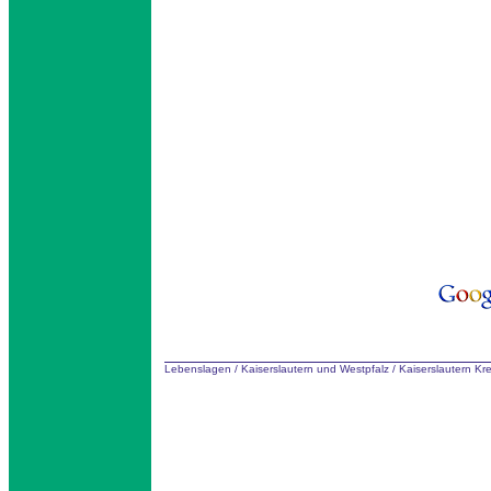
Lebenslagen
/
Kaiserslautern und Westpfalz
/
Kaiserslautern Kr