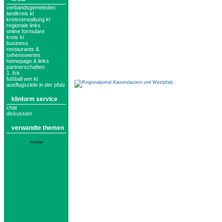
verbandsgemeinden
landkreis kl
kreisverwaltung kl
regionale links
online formulare
kreis kl
business
restaurants &
sehenswertes
homepage & links
partnerschaften
1. fck
fußball wm kl
ausflugsziele in der pfalz
klinform service
chat
diskussion
verwandte themen
Anzeige