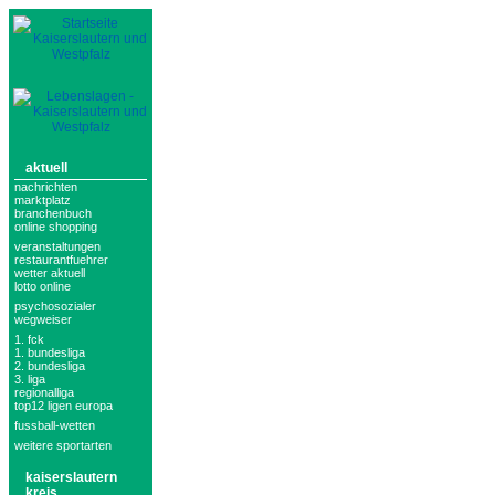
aktuell
nachrichten
marktplatz
branchenbuch
online shopping
veranstaltungen
restaurantfuehrer
wetter aktuell
lotto online
psychosozialer
wegweiser
1. fck
1. bundesliga
2. bundesliga
3. liga
regionalliga
top12 ligen europa
fussball-wetten
weitere sportarten
kaiserslautern
kreis