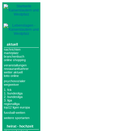
aktuell
nachrichten
marktplatz
branchenbuch
online shopping
veranstaltungen
restaurantfuehrer
wetter aktuell
lotto online
psychosozialer
wegweiser
1. fck
1. bundesliga
2. bundesliga
3. liga
regionalliga
top12 ligen europa
fussball-wetten
weitere sportarten
heirat - hochzeit