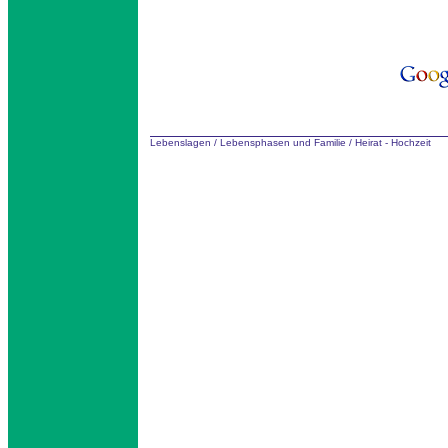
Lebenslagen
/
Lebensphasen und Familie
/
Heirat - Hochzeit