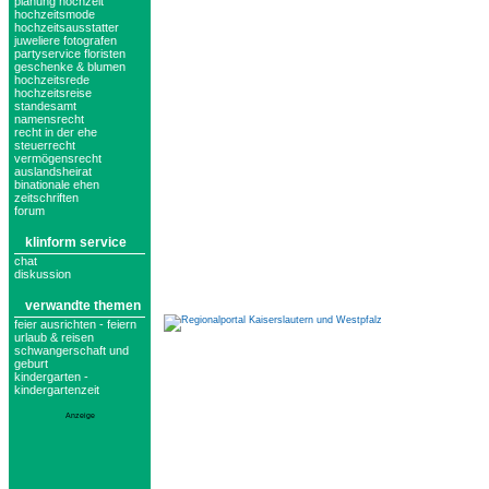
planung hochzeit
hochzeitsmode
hochzeitsausstatter
juweliere fotografen
partyservice floristen
geschenke & blumen
hochzeitsrede
hochzeitsreise
standesamt
namensrecht
recht in der ehe
steuerrecht
vermögensrecht
auslandsheirat
binationale ehen
zeitschriften
forum
klinform service
chat
diskussion
verwandte themen
feier ausrichten - feiern
urlaub & reisen
schwangerschaft und
geburt
kindergarten -
kindergartenzeit
Anzeige