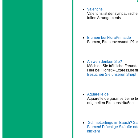
Valentins
Valentins ist der sympathisch
tollen Arrangements.
Blumen bei FloraPrima.de
Blumen, Blumenversand, Pfla
An wen denken Sie?
Möchten Sie fröhliche Freunde
Hier bei Floristik-Express.de 
Besuchen Sie unseren Shop!
Aquarelle.de
Aquarelle.de garantiert eine
originellen Blumensträußen
Schmetterlinge im Bauch? Sag
Blumen! Prächtige Sträuße od
klicken!