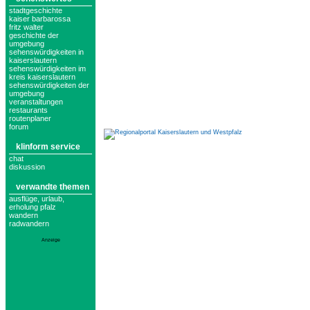
stadtgeschichte
kaiser barbarossa
fritz walter
geschichte der
umgebung
sehenswürdigkeiten in
kaiserslautern
sehenswürdigkeiten im
kreis kaiserslautern
sehenswürdigkeiten der
umgebung
veranstaltungen
restaurants
routenplaner
forum
klinform service
chat
diskussion
verwandte themen
ausflüge, urlaub,
erholung pfalz
wandern
radwandern
Anzeige