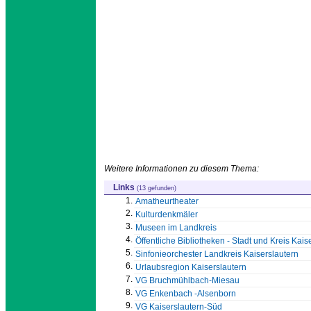
Weitere Informationen zu diesem Thema:
Links
(13 gefunden)
1.
Amatheurtheater
2.
Kulturdenkmäler
3.
Museen im Landkreis
4.
Öffentliche Bibliotheken - Stadt und Kreis Kais
5.
Sinfonieorchester Landkreis Kaiserslautern
6.
Urlaubsregion Kaiserslautern
7.
VG Bruchmühlbach-Miesau
8.
VG Enkenbach -Alsenborn
9.
VG Kaiserslautern-Süd