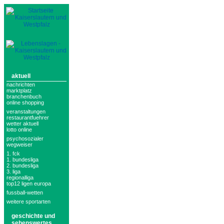
aktuell
nachrichten
marktplatz
branchenbuch
online shopping
veranstaltungen
restaurantfuehrer
wetter aktuell
lotto online
psychosozialer
wegweiser
1. fck
1. bundesliga
2. bundesliga
3. liga
regionalliga
top12 ligen europa
fussball-wetten
weitere sportarten
geschichte und
sehenswertes