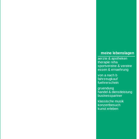
meine lebenslagen
aerzte & apotheken
therapie reha
sportvereine & vereine
essen & ernaehrung
von a nach b
fahrzeugkauf
fuehrerschein
gruendung
handel & dienstleistung
businesspartner
klassische musik
konzertbesuch
kunst erleben