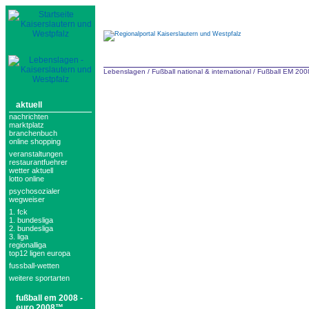
Lebenslagen
/
Fußball national & international
/
Fußball EM 20
aktuell
nachrichten
marktplatz
branchenbuch
online shopping
veranstaltungen
restaurantfuehrer
wetter aktuell
lotto online
psychosozialer
wegweiser
1. fck
1. bundesliga
2. bundesliga
3. liga
regionalliga
top12 ligen europa
fussball-wetten
weitere sportarten
fußball em 2008 -
euro 2008™