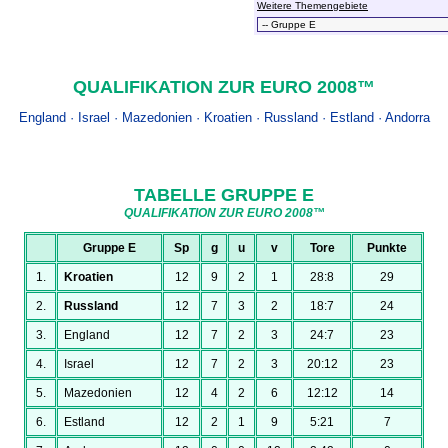
Weitere Themengebiete
QUALIFIKATION ZUR EURO 2008™
England · Israel · Mazedonien · Kroatien · Russland · Estland · Andorra
TABELLE GRUPPE E
QUALIFIKATION ZUR EURO 2008™
Gruppe E
Sp
g
u
v
Tore
Punkte
1.
Kroatien
12
9
2
1
28:8
29
2.
Russland
12
7
3
2
18:7
24
3.
England
12
7
2
3
24:7
23
4.
Israel
12
7
2
3
20:12
23
5.
Mazedonien
12
4
2
6
12:12
14
6.
Estland
12
2
1
9
5:21
7