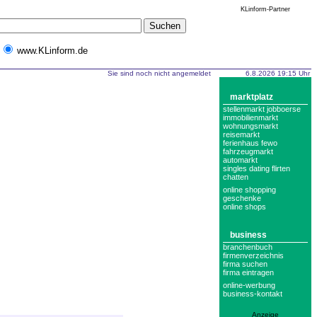
KLinform-Partner
www.KLinform.de
Sie sind noch nicht angemeldet
6.8.2026 19:15 Uhr
marktplatz
stellenmarkt jobboerse
immobilienmarkt
wohnungsmarkt
reisemarkt
ferienhaus fewo
fahrzeugmarkt
automarkt
singles dating flirten
chatten
online shopping
geschenke
online shops
business
branchenbuch
firmenverzeichnis
firma suchen
firma eintragen
online-werbung
business-kontakt
Anzeige