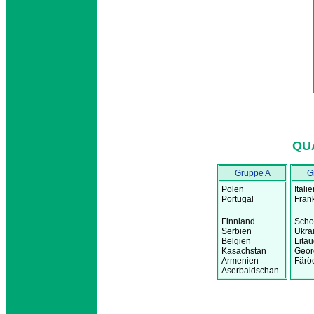
QU
Gruppe A
G
Polen
Itali
Portugal
Fran
Finnland
Scho
Serbien
Ukra
Belgien
Lita
Kasachstan
Geor
Armenien
Färö
Aserbaidschan
.