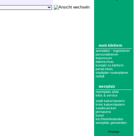
mein klinform
anmelden - registrieren
personalisieren
impressum
datenschutz
kontakt zu klinform
portal-news
stadtplan routenplaner
notfall
westpfalz
marktplatz pfalz
infos & service
stadt kaiserslautern
kreis kaiserslautern
zweibruecken
pirmasens
kusel
kirchheimbolanden
westpfalz gemeinden
Anzeige