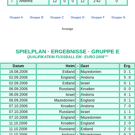
7.
Andorra
12
0
0
12
2:42
0
Gruppe A
Gruppe B
Gruppe C
Gruppe D
Gruppe F
Gruppe G
Anzeige
SPIELPLAN · ERGEBNISSE · GRUPPE E
QUALIFIKATION FUSSBALL EM · EURO 2008™
Datum
Heim
-
Gast
Erg.
16.08.2006
Estland
-
Mazedonien
0 : 1
02.09.2006
England
-
Andorra
5 : 0
02.09.2006
Estland
-
Israel
0 : 1
06.09.2006
Russland
-
Kroatien
0 : 0
06.09.2006
Israel
-
Andorra
4 : 1
06.09.2006
Mazedonien
-
England
0 : 1
07.10.2006
Kroatien
-
Andorra
7 : 0
07.10.2006
Russland
-
Israel
1 : 1
07.10.2006
England
-
Mazedonien
0 : 0
11.10.2006
Kroatien
-
England
2 : 0
11.10.2006
Russland
-
Estland
2 : 0
11.10.2006
Andorra
-
Mazedonien
0 : 3