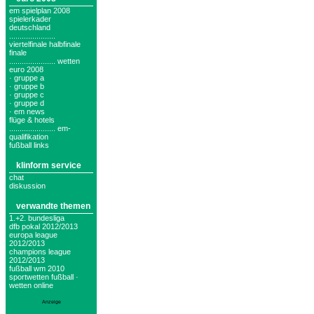
em spielplan 2008
spielerkader
deutschland
......................
viertelfinale halbfinale
finale
...................... wetten
euro 2008
· gruppe a
· gruppe b
· gruppe c
· gruppe d
· em news
flüge & hotels
...................... em-
qualifikation
fußball links
klinform service
chat
diskussion
verwandte themen
1.+2. bundesliga
dfb pokal 2012/2013
europa league
2012/2013
champions league
2012/2013
fußball wm 2010
sportwetten fußball ·
wetten online
Anzeige