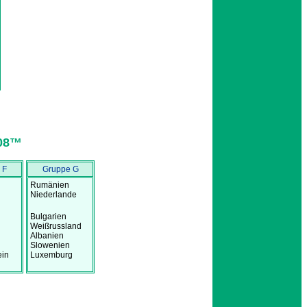
08™
 F
Gruppe G
Rumänien
Niederlande
Bulgarien
Weißrussland
Albanien
Slowenien
ein
Luxemburg
.