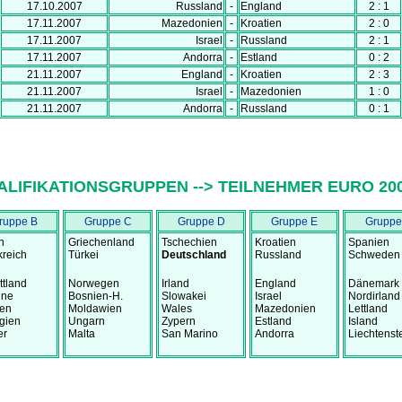
17.10.2007
Russland
-
England
2 : 1
17.11.2007
Mazedonien
-
Kroatien
2 : 0
17.11.2007
Israel
-
Russland
2 : 1
17.11.2007
Andorra
-
Estland
0 : 2
21.11.2007
England
-
Kroatien
2 : 3
21.11.2007
Israel
-
Mazedonien
1 : 0
21.11.2007
Andorra
-
Russland
0 : 1
ALIFIKATIONSGRUPPEN --> TEILNEHMER EURO 20
ruppe B
Gruppe C
Gruppe D
Gruppe E
Gruppe
en
Griechenland
Tschechien
Kroatien
Spanien
kreich
Türkei
Deutschland
Russland
Schweden
ttland
Norwegen
Irland
England
Dänemark
ine
Bosnien-H.
Slowakei
Israel
Nordirland
uen
Moldawien
Wales
Mazedonien
Lettland
gien
Ungarn
Zypern
Estland
Island
er
Malta
San Marino
Andorra
Liechtenst
.
.
.
.