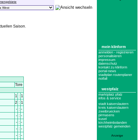
emengebiete
ktuellen Saison.
mein klinform
anmelden - registrieren
personalisieren
impressum
datenschutz
kontakt zu klinform
portal-news
stadtplan routenplaner
notfall
westpfalz
marktplatz pfalz
infos & service
stadt kaiserslautern
kreis kaiserslautern
zweibruecken
pirmasens
kusel
kirchheimbolanden
westpfalz gemeinden
Anzeige