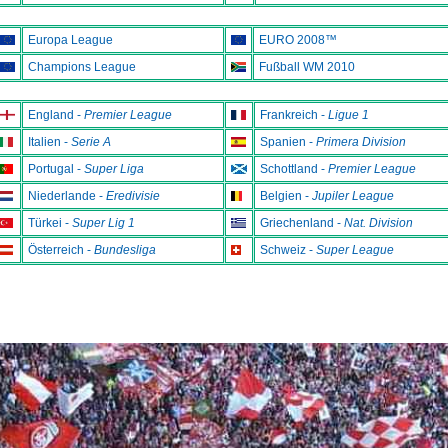
Europa League
EURO 2008™
Champions League
Fußball WM 2010
England -
Premier League
Frankreich -
Ligue 1
Italien -
Serie A
Spanien -
Primera Division
Portugal -
Super Liga
Schottland -
Premier League
Niederlande -
Eredivisie
Belgien -
Jupiler League
Türkei -
Super Lig 1
Griechenland -
Nat. Division
Österreich -
Bundesliga
Schweiz -
Super League