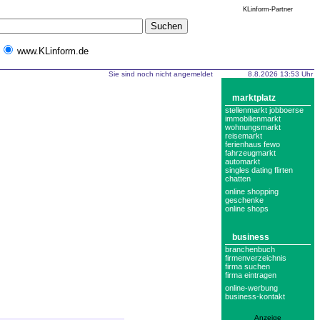
KLinform-Partner
www.KLinform.de
Sie sind noch nicht angemeldet
8.8.2026 13:53 Uhr
marktplatz
stellenmarkt jobboerse
immobilienmarkt
wohnungsmarkt
reisemarkt
ferienhaus fewo
fahrzeugmarkt
automarkt
singles dating flirten
chatten
online shopping
geschenke
online shops
business
branchenbuch
firmenverzeichnis
firma suchen
firma eintragen
online-werbung
business-kontakt
Anzeige