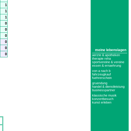
meine lebenslagen
aerzte & apotheken
therapie reha
sportvereine & vereine
essen & ernaehrung
von a nach b
fahrzeugkauf
fuehrerschein
gruendung
handel & dienstleistung
businesspartner
klassische musik
konzertbesuch
kunst erleben