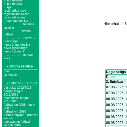
1. bundesliga
2. bundesliga
3. liga
regionalliga nord
regional suedwest
regionalliga west
frauen bundesliga
Hier erhalten S
...................... fussball
termine
.................... wetten
fußball
........................ news 1.
bundesliga
news 2. bundesliga
news regionalliga
news frauen bl.
..................... fussball
links
klinform service
chat
diskussion
verwandte themen
dfb pokal 2012/2013
europa league
2012/2013
champions league
2012/2013
fußball em 2008 - euro
2008™
fußball wm 2010
fußball england - premier
league
sportwetten fußball ·
wetten online