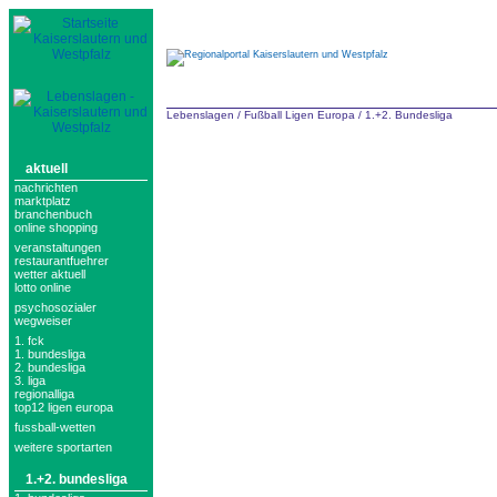
Lebenslagen
/
Fußball Ligen Europa
/
1.+2. Bundesliga
aktuell
nachrichten
marktplatz
branchenbuch
online shopping
veranstaltungen
restaurantfuehrer
wetter aktuell
lotto online
psychosozialer
wegweiser
1. fck
1. bundesliga
2. bundesliga
3. liga
regionalliga
top12 ligen europa
fussball-wetten
weitere sportarten
1.+2. bundesliga