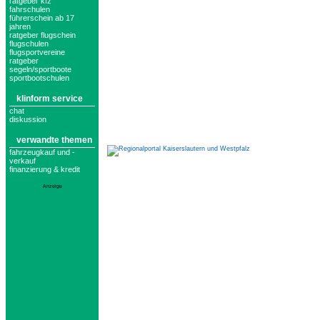
ratgeber kfz
fahrschulen
führerschein ab 17
jahren
ratgeber flugschein
flugschulen
flugsportvereine
ratgeber
segeln/sportboote
sportbootschulen
klinform service
chat
diskussion
verwandte themen
fahrzeugkauf und -
verkauf
finanzierung & kredit
Anzeige