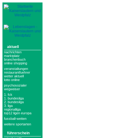
aktuell
nachrichten
marktplatz
branchenbuch
online shopping
veranstaltungen
restaurantfuehrer
wetter aktuell
lotto online
psychosozialer
wegweiser
1. fck
1. bundesliga
2. bundesliga
3. liga
regionalliga
top12 ligen europa
fussball-wetten
weitere sportarten
führerschein