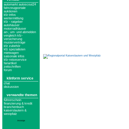
automarkt autoscout24
fahrzeugportale
auktionen
kfz-infos
wertermittlung
kfz - ratgeber
autohäuser
motorradhäuser
an-, um- und abmelden
vergleich kfz-
versicherung
musterverträge
kfz zubehör
kfz spezialisten
mietwagen
saisonale infos
kfz-reiseservice
fanartikel
zeitschriften
forum
klinform service
chat
diskussion
verwandte themen
führerschein
finanzierung & kredit
branchenbuch
kaiserslautern &
westpfalz
Anzeige