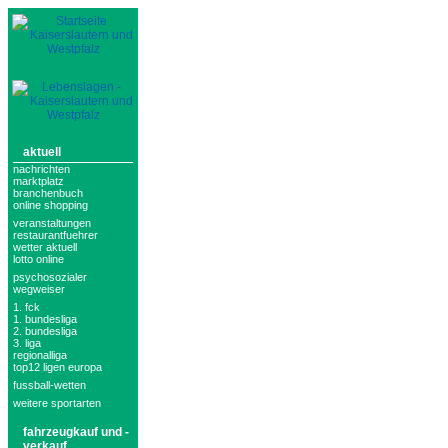
aktuell
nachrichten
marktplatz
branchenbuch
online shopping
veranstaltungen
restaurantfuehrer
wetter aktuell
lotto online
psychosozialer
wegweiser
1. fck
1. bundesliga
2. bundesliga
3. liga
regionalliga
top12 ligen europa
fussball-wetten
weitere sportarten
fahrzeugkauf und -
verkauf