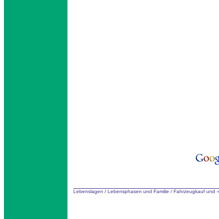
Lebenslagen
/
Lebensphasen und Familie
/
Fahrzeugkauf und -