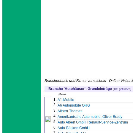
Branchenbuch und Firmenverzeichnis - Online Visitenk
Branche 'Autohäuser': Grundeinträge
(108 gefunden)
Name
1.
A1-Mobile
2.
A6 Automobile OHG
3.
Altherr Thomas
4.
Amerikanische Automobile, Oliver Brady
5.
Auto Albert GmbH Renault-Service-Zentrum
6.
Auto-Bösken GmbH