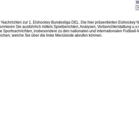
W
ey Nachrichten zur 1. Eishockey Bundesliga DEL. Die hier präsentierten Eishocke
formieren Sie ausführlich mittels Spielberichten, Analysen, Vorberichterstattung u
re Sportnachrichten, insbesondere zu den nationalen und internationalen Fußbal
reichen, welche Sie über die linke Menüleiste abrufen können.