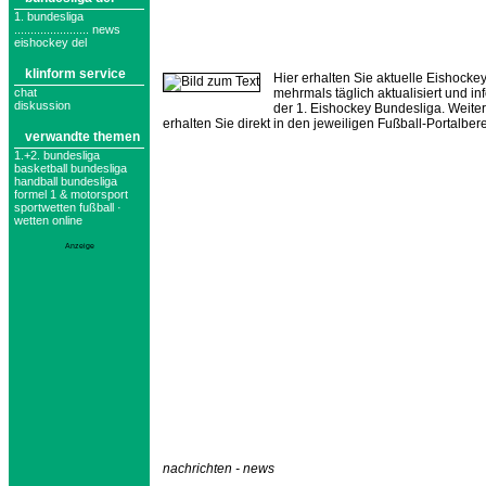
1. bundesliga
....................... news
eishockey del
klinform service
Hier erhalten Sie aktuelle Eishock
chat
mehrmals täglich aktualisiert und in
diskussion
der 1. Eishockey Bundesliga. Weite
erhalten Sie direkt in den jeweiligen Fußball-Portalbe
verwandte themen
1.+2. bundesliga
basketball bundesliga
handball bundesliga
formel 1 & motorsport
sportwetten fußball ·
wetten online
Anzeige
nachrichten - news