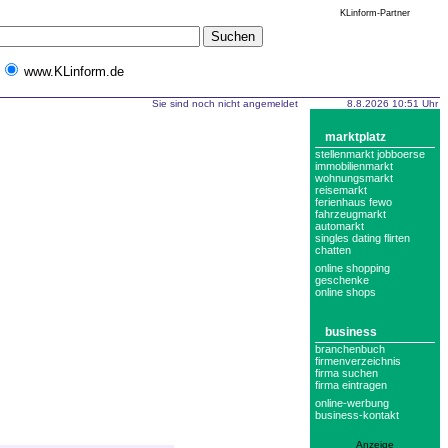
KLinform-Partner
www.KLinform.de
Sie sind noch nicht angemeldet
8.8.2026 10:51 Uhr
marktplatz
stellenmarkt jobboerse
immobilienmarkt
wohnungsmarkt
reisemarkt
ferienhaus fewo
fahrzeugmarkt
automarkt
singles dating flirten
chatten
online shopping
geschenke
online shops
business
branchenbuch
firmenverzeichnis
firma suchen
firma eintragen
online-werbung
business-kontakt
Anzeige