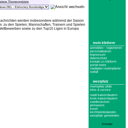
eitere Themengebiete
y Nachrichten werden insbesondere während der Saison
.v.m. zu den Spielen, Mannschaften, Trainern und Spielen
l-Wettbewerben sowie zu den Tup10 Ligen in Europa
mein klinform
anmelden - registrieren
personalisieren
impressum
datenschutz
kontakt zu klinform
portal-news
stadtplan routenplaner
notfall
westpfalz
marktplatz pfalz
infos & service
stadt kaiserslautern
kreis kaiserslautern
zweibruecken
pirmasens
kusel
kirchheimbolanden
westpfalz gemeinden
Anzeige