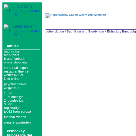
Lebenslagen
/
Sportligen und Ergebnisse
/
Eishockey Bundesli
aktuell
nachrichten
marktplatz
branchenbuch
online shopping
veranstaltungen
restaurantfuehrer
wetter aktuell
lotto online
psychosozialer
wegweiser
1. fck
1. bundesliga
2. bundesliga
3. liga
regionalliga
top12 ligen europa
fussball-wetten
weitere sportarten
eishockey
bundesliga del