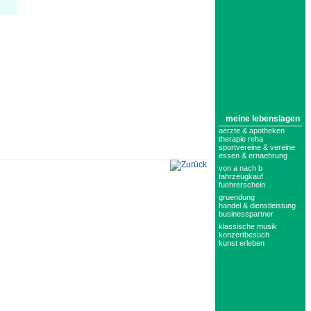
meine lebenslagen
aerzte & apotheken
therapie reha
sportvereine & vereine
essen & ernaehrung
von a nach b
fahrzeugkauf
fuehrerschein
gruendung
handel & dienstleistung
businesspartner
klassische musik
konzertbesuch
kunst erleben