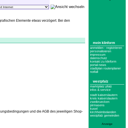
grafischen Elemente etwas verzögert. Bei den
mein klinform
anmelden - registrieren
personalisieren
impressum
datenschutz
kontakt zu klinform
portal-news
stadtplan routenplaner
notfall
westpfalz
marktplatz pfalz
infos & service
stadt kaiserslautern
kreis kaiserslautern
zweibruecken
pirmasens
kusel
Nutzungsbedingungen und die AGB des jeweiligen Shop-
kirchheimbolanden
westpfalz gemeinden
Anzeige