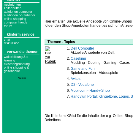
nachrichten
zeitschriften
auktionen computer
auktionen pc-zubehör
online shopping
Hier erhalten Sie aktuelle Angebote von Online-Shops
computer handy
folgenden Shop-Angeboten handelt es sich um Anzeige
forum
klinform service
chat
Themen - Topics
diskussion
Dell Computer
verwandte themen
Aktuelle Angebote von Dell.
weiterbildung & e-
Caseking
learning
Modding · Cooling · Gaming · Cases
existenzgründung
online shopping &
Game and Fun
geschenke
Spielekonsolen · Videospiele
Anzeige
Avitos
D2 - Vodafone
Mobilcom - Handy-Shop
Handyfun Portal: Klingeltöne, Logos, S
Die KLinform KG ist für die Inhalte der o.g. Online-S
Betreibers.