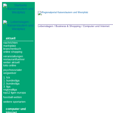
Lebenslagen
/
Business & Shopping
/
Computer und Internet
aktuell
nachrichten
marktplatz
branchenbuch
online shopping
veranstaltungen
restaurantfuehrer
wetter aktuell
lotto online
psychosozialer
wegweiser
1. fck
1. bundesliga
2. bundesliga
3. liga
regionalliga
top12 ligen europa
fussball-wetten
weitere sportarten
computer und
internet