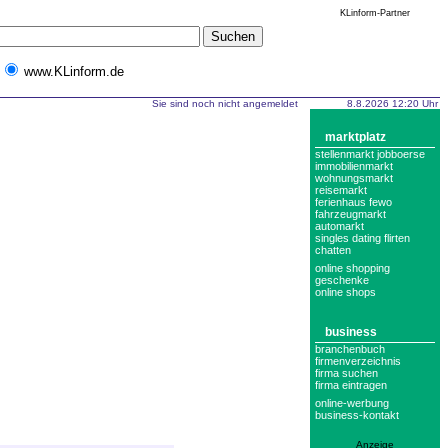
KLinform-Partner
www.KLinform.de
Sie sind noch nicht angemeldet
8.8.2026 12:20 Uhr
marktplatz
stellenmarkt jobboerse
immobilienmarkt
wohnungsmarkt
reisemarkt
ferienhaus fewo
fahrzeugmarkt
automarkt
singles dating flirten
chatten
online shopping
geschenke
online shops
business
branchenbuch
firmenverzeichnis
firma suchen
firma eintragen
online-werbung
business-kontakt
Anzeige