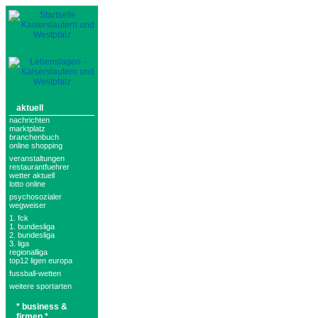
aktuell
nachrichten
marktplatz
branchenbuch
online shopping
veranstaltungen
restaurantfuehrer
wetter aktuell
lotto online
psychosozialer
wegweiser
1. fck
1. bundesliga
2. bundesliga
3. liga
regionalliga
top12 ligen europa
fussball-wetten
weitere sportarten
* business &
firmen *