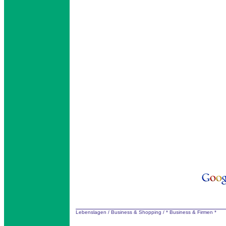
Lebenslagen
/
Business & Shopping
/
* Business & Firmen *