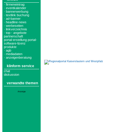
· firmeneintrag
· eventkalender
· bannerwerbung
· textlink buchung
· ad-banner
· headline-news
· werbeseiten
· linkverzeichnis
· top - angebote
partnerschaft
portal-erstellung portal-
software-lizenz
produkte
· agb
· mediadaten
· anzeigenberatung
klinform service
chat
diskussion
verwandte themen
Anzeige