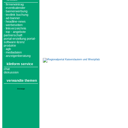
· firmeneintrag
· eventkalender
· bannerwerbung
· textlink buchung
· ad-banner
· headline-news
· werbeseiten
· linkverzeichnis
· top - angebote
partnerschaft
portal-erstellung portal-
software-lizenz
produkte
· agb
· mediadaten
· anzeigenberatung
klinform service
chat
diskussion
verwandte themen
Anzeige