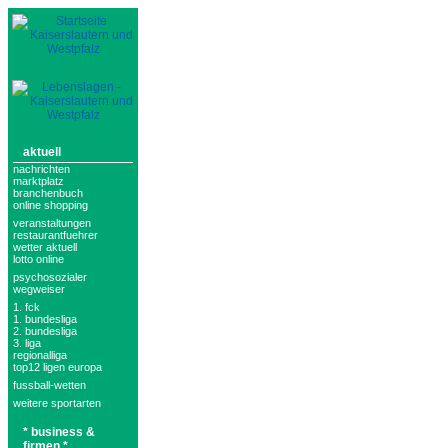
aktuell
nachrichten
marktplatz
branchenbuch
online shopping
veranstaltungen
restaurantfuehrer
wetter aktuell
lotto online
psychosozialer
wegweiser
1. fck
1. bundesliga
2. bundesliga
3. liga
regionalliga
top12 ligen europa
fussball-wetten
weitere sportarten
* business &
firmen *