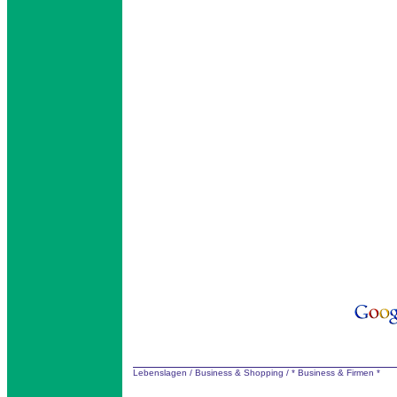
Lebenslagen
/
Business & Shopping
/
* Business & Firmen *