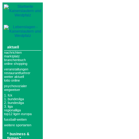
aktuell
nachrichten
marktplatz
branchenbuch
online shopping
veranstaltungen
restaurantfuehrer
wetter aktuell
lotto online
psychosozialer
wegweiser
1. fck
1. bundesliga
2. bundesliga
3. liga
regionalliga
top12 ligen europa
fussball-wetten
weitere sportarten
* business &
firmen *