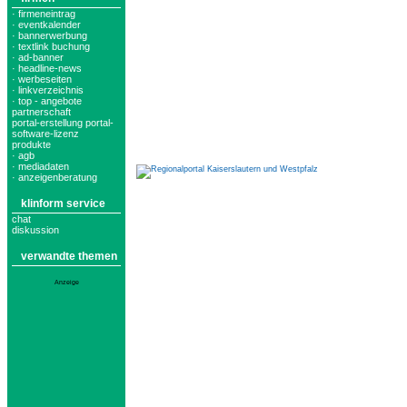
· firmeneintrag
· eventkalender
· bannerwerbung
· textlink buchung
· ad-banner
· headline-news
· werbeseiten
· linkverzeichnis
· top - angebote
partnerschaft
portal-erstellung portal-
software-lizenz
produkte
· agb
· mediadaten
· anzeigenberatung
klinform service
chat
diskussion
verwandte themen
Anzeige