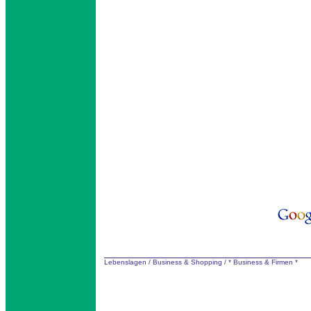
Lebenslagen
/
Business & Shopping
/
* Business & Firmen *