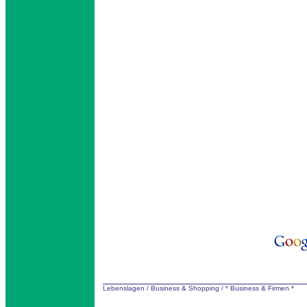
Lebenslagen
/
Business & Shopping
/
* Business & Firmen *