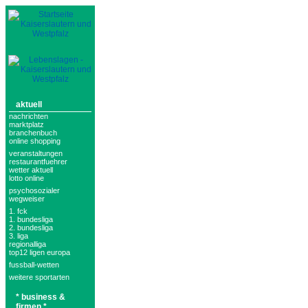
aktuell
nachrichten
marktplatz
branchenbuch
online shopping
veranstaltungen
restaurantfuehrer
wetter aktuell
lotto online
psychosozialer
wegweiser
1. fck
1. bundesliga
2. bundesliga
3. liga
regionalliga
top12 ligen europa
fussball-wetten
weitere sportarten
* business &
firmen *