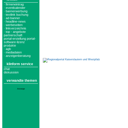
· firmeneintrag
· eventkalender
· bannerwerbung
· textlink buchung
· ad-banner
· headline-news
· werbeseiten
· linkverzeichnis
· top - angebote
partnerschaft
portal-erstellung portal-
software-lizenz
produkte
· agb
· mediadaten
· anzeigenberatung
klinform service
chat
diskussion
verwandte themen
Anzeige