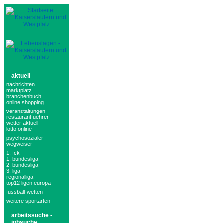
aktuell
nachrichten
marktplatz
branchenbuch
online shopping
veranstaltungen
restaurantfuehrer
wetter aktuell
lotto online
psychosozialer
wegweiser
1. fck
1. bundesliga
2. bundesliga
3. liga
regionalliga
top12 ligen europa
fussball-wetten
weitere sportarten
arbeitssuche -
jobsuche