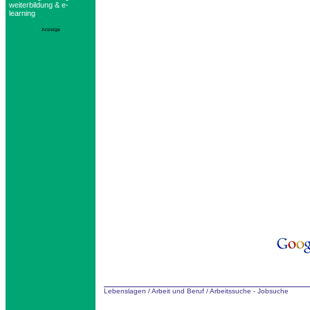
weiterbildung & e-
learning
Anzeige
Lebenslagen
/
Arbeit und Beruf
/
Arbeitssuche - Jobsuche