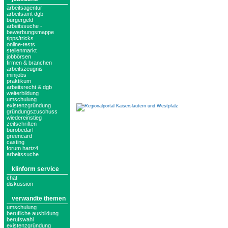
arbeitsagentur
arbeitsamt dgb
bürgergeld
arbeitssuche -
bewerbungsmappe
tipps/tricks
online-tests
stellenmarkt
jobbörsen
firmen & branchen
arbeitszeugnis
minijobs
praktikum
arbeitsrecht & dgb
weiterbildung
umschulung
existenzgründung
gründungszuschuss
wiedereinstieg
zeitschriften
bürobedarf
greencard
casting
forum hartz4
arbeitssuche
klinform service
chat
diskussion
verwandte themen
umschulung
berufliche ausbildung
berufswahl
existenzgründung