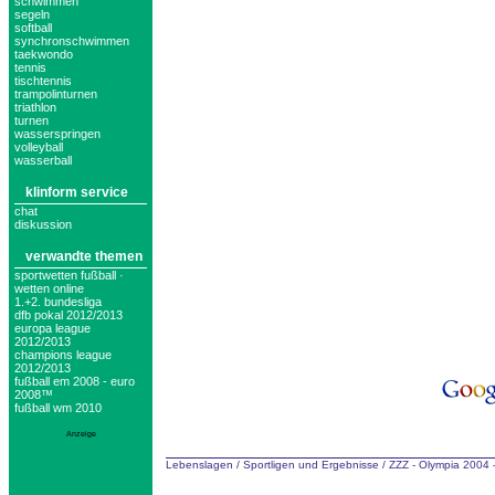
schwimmen
segeln
softball
synchronschwimmen
taekwondo
tennis
tischtennis
trampolinturnen
triathlon
turnen
wasserspringen
volleyball
wasserball
klinform service
chat
diskussion
verwandte themen
sportwetten fußball ·
wetten online
1.+2. bundesliga
dfb pokal 2012/2013
europa league
2012/2013
champions league
2012/2013
fußball em 2008 - euro
2008™
fußball wm 2010
Anzeige
Lebenslagen
/
Sportligen und Ergebnisse
/
ZZZ - Olympia 2004 