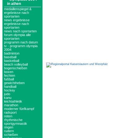
in athen
medaillenspiegel &
ergebnisse nach
sportarten
news ergebnisse
ergebnisse nach
sportarten
news nach sportarten
forum olympia alle
sportarten
programm nach datum
tv - programm olympia
2004
badminton
baseball
basketball
beach volleyball
bogenschießen
boxen
fechten
fußball
gewichtheben
handball
hockey
judo
kanu
leichtathletik
marathon
moderner fünfkampf
radsport
reiten
rhythmische
sportgymnastik
ringen
rudern
schießen