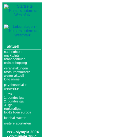
aktuell
nachrichten
marktplatz
branchenbuch
online shopping
veranstaltungen
restaurantfuehrer
wetter aktuell
lotto online
psychosozialer
wegweiser
1. fck
1. bundesliga
2. bundesliga
3. liga
regionalliga
top12 ligen europa
fussball-wetten
weitere sportarten
zzz - olympia 2004
- olympiade 2004