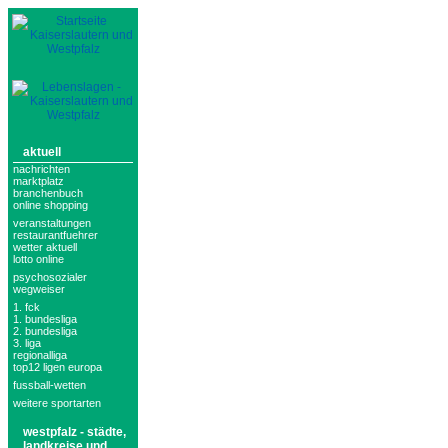
aktuell
nachrichten
marktplatz
branchenbuch
online shopping
veranstaltungen
restaurantfuehrer
wetter aktuell
lotto online
psychosozialer
wegweiser
1. fck
1. bundesliga
2. bundesliga
3. liga
regionalliga
top12 ligen europa
fussball-wetten
weitere sportarten
westpfalz - städte,
landkreise und