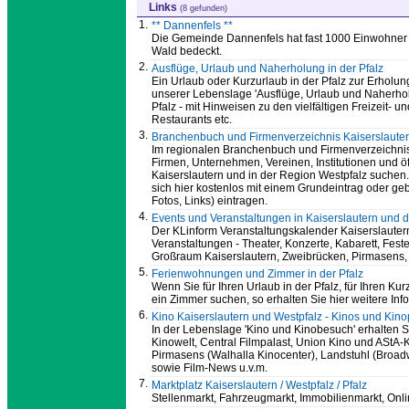
Links
(8 gefunden)
1.
** Dannenfels **
Die Gemeinde Dannenfels hat fast 1000 Einwohner
Wald bedeckt.
2.
Ausflüge, Urlaub und Naherholung in der Pfalz
Ein Urlaub oder Kurzurlaub in der Pfalz zur Erholung 
unserer Lebenslage 'Ausflüge, Urlaub und Naherholu
Pfalz - mit Hinweisen zu den vielfältigen Freizeit
Restaurants etc.
3.
Branchenbuch und Firmenverzeichnis Kaiserslauter
Im regionalen Branchenbuch und Firmenverzeichni
Firmen, Unternehmen, Vereinen, Institutionen und öf
Kaiserslautern und in der Region Westpfalz suchen.
sich hier kostenlos mit einem Grundeintrag oder gebüh
Fotos, Links) eintragen.
4.
Events und Veranstaltungen in Kaiserslautern und d
Der KLinform Veranstaltungskalender Kaiserslautern
Veranstaltungen - Theater, Konzerte, Kabarett, Feste,
Großraum Kaiserslautern, Zweibrücken, Pirmasens,
5.
Ferienwohnungen und Zimmer in der Pfalz
Wenn Sie für Ihren Urlaub in der Pfalz, für Ihren Ku
ein Zimmer suchen, so erhalten Sie hier weitere Inf
6.
Kino Kaiserslautern und Westpfalz - Kinos und Ki
In der Lebenslage 'Kino und Kinobesuch' erhalten S
Kinowelt, Central Filmpalast, Union Kino und AStA
Pirmasens (Walhalla Kinocenter), Landstuhl (Broad
sowie Film-News u.v.m.
7.
Marktplatz Kaiserslautern / Westpfalz / Pfalz
Stellenmarkt, Fahrzeugmarkt, Immobilienmarkt, Onl