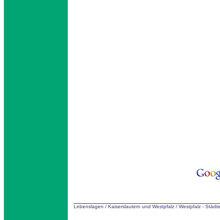
Lebenslagen
/
Kaiserslautern und Westpfalz
/
Westpfalz - Städ