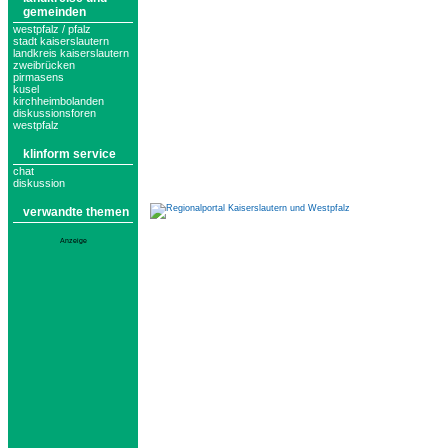
gemeinden
westpfalz / pfalz
stadt kaiserslautern
landkreis kaiserslautern
zweibrücken
pirmasens
kusel
kirchheimbolanden
diskussionsforen
westpfalz
klinform service
chat
diskussion
verwandte themen
Anzeige