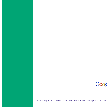
Lebenslagen
/
Kaiserslautern und Westpfalz
/
Westpfalz - Städ