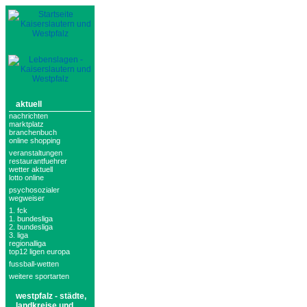
aktuell
nachrichten
marktplatz
branchenbuch
online shopping
veranstaltungen
restaurantfuehrer
wetter aktuell
lotto online
psychosozialer
wegweiser
1. fck
1. bundesliga
2. bundesliga
3. liga
regionalliga
top12 ligen europa
fussball-wetten
weitere sportarten
westpfalz - städte,
landkreise und