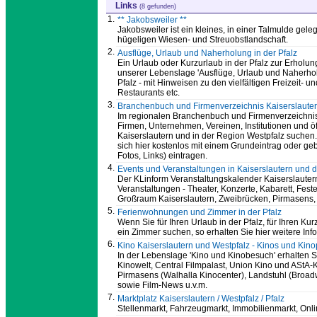
Links
(8 gefunden)
1.
** Jakobsweiler **
Jakobsweiler ist ein kleines, in einer Talmulde g
hügeligen Wiesen- und Streuobstlandschaft.
2.
Ausflüge, Urlaub und Naherholung in der Pfalz
Ein Urlaub oder Kurzurlaub in der Pfalz zur Erholung 
unserer Lebenslage 'Ausflüge, Urlaub und Naherholu
Pfalz - mit Hinweisen zu den vielfältigen Freizeit
Restaurants etc.
3.
Branchenbuch und Firmenverzeichnis Kaiserslauter
Im regionalen Branchenbuch und Firmenverzeichni
Firmen, Unternehmen, Vereinen, Institutionen und öf
Kaiserslautern und in der Region Westpfalz suchen.
sich hier kostenlos mit einem Grundeintrag oder gebüh
Fotos, Links) eintragen.
4.
Events und Veranstaltungen in Kaiserslautern und d
Der KLinform Veranstaltungskalender Kaiserslautern
Veranstaltungen - Theater, Konzerte, Kabarett, Feste,
Großraum Kaiserslautern, Zweibrücken, Pirmasens,
5.
Ferienwohnungen und Zimmer in der Pfalz
Wenn Sie für Ihren Urlaub in der Pfalz, für Ihren Ku
ein Zimmer suchen, so erhalten Sie hier weitere Inf
6.
Kino Kaiserslautern und Westpfalz - Kinos und Ki
In der Lebenslage 'Kino und Kinobesuch' erhalten S
Kinowelt, Central Filmpalast, Union Kino und AStA
Pirmasens (Walhalla Kinocenter), Landstuhl (Broad
sowie Film-News u.v.m.
7.
Marktplatz Kaiserslautern / Westpfalz / Pfalz
Stellenmarkt, Fahrzeugmarkt, Immobilienmarkt, Onl