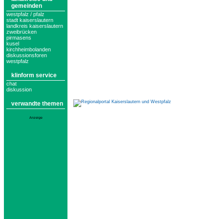
gemeinden
westpfalz / pfalz
stadt kaiserslautern
landkreis kaiserslautern
zweibrücken
pirmasens
kusel
kirchheimbolanden
diskussionsforen
westpfalz
klinform service
chat
diskussion
verwandte themen
Anzeige