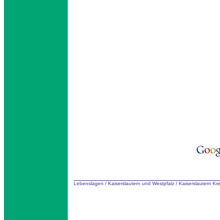
Lebenslagen
/
Kaiserslautern und Westpfalz
/
Kaiserslautern Kr