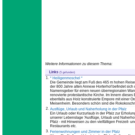
Weitere Informationen zu diesem Thema:
Links
(5 gefunden)
1.
* Heiligenmoschel *
Die Gemeinde liegt am Fuß des 465 m hohen Reiser
der 800 Jahre alten Annexe Horterhof befindet sich 
Namensgeber für einen neuen überregionalen Wande
renovierte protestantische Kirche. Im Innern dieses
ebenfalls aus Holz konstruierte Empore mit einer O
Meisenheim. Besonders schön sind die Rokokoschni
2.
Ausflüge, Urlaub und Naherholung in der Pfalz
Ein Urlaub oder Kurzurlaub in der Pfalz zur Erholung 
unserer Lebenslage 'Ausflüge, Urlaub und Naherholu
Pfalz - mit Hinweisen zu den vielfältigen Freizeit
Restaurants etc.
3.
Ferienwohnungen und Zimmer in der Pfalz