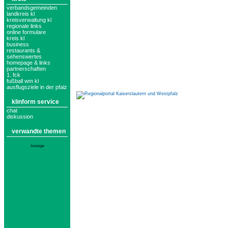
verbandsgemeinden
landkreis kl
kreisverwaltung kl
regionale links
online formulare
kreis kl
business
restaurants &
sehenswertes
homepage & links
partnerschaften
1. fck
fußball wm kl
ausflugsziele in der pfalz
klinform service
chat
diskussion
verwandte themen
Anzeige