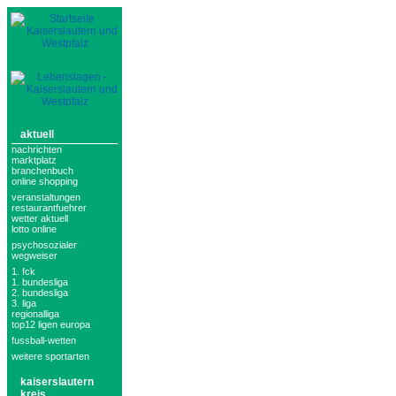
aktuell
nachrichten
marktplatz
branchenbuch
online shopping
veranstaltungen
restaurantfuehrer
wetter aktuell
lotto online
psychosozialer
wegweiser
1. fck
1. bundesliga
2. bundesliga
3. liga
regionalliga
top12 ligen europa
fussball-wetten
weitere sportarten
kaiserslautern
kreis