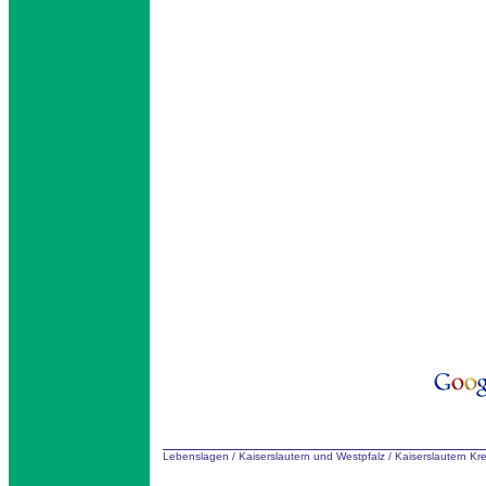
Lebenslagen
/
Kaiserslautern und Westpfalz
/
Kaiserslautern Kr