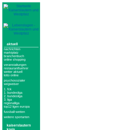
aktuell
nachrichten
marktplatz
branchenbuch
online shopping
veranstaltungen
restaurantfuehrer
wetter aktuell
lotto online
psychosozialer
wegweiser
1. fck
1. bundesliga
2. bundesliga
3. liga
regionalliga
top12 ligen europa
fussball-wetten
weitere sportarten
kaiserslautern
kreis