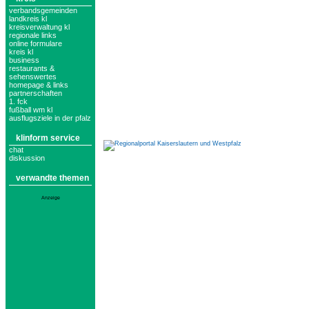
verbandsgemeinden
landkreis kl
kreisverwaltung kl
regionale links
online formulare
kreis kl
business
restaurants &
sehenswertes
homepage & links
partnerschaften
1. fck
fußball wm kl
ausflugsziele in der pfalz
klinform service
chat
diskussion
verwandte themen
Anzeige